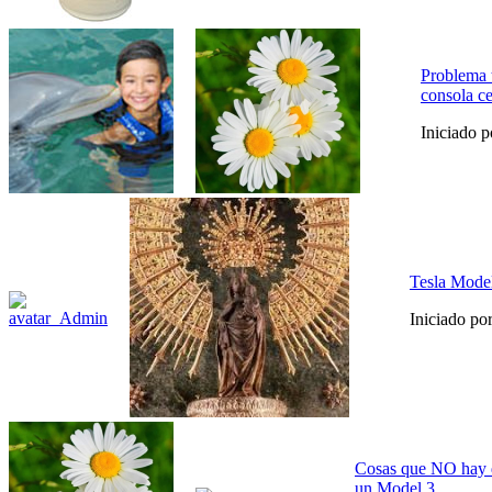
Problema 
consola ce
Iniciado 
Tesla Model
Iniciado po
Cosas que NO hay 
un Model 3