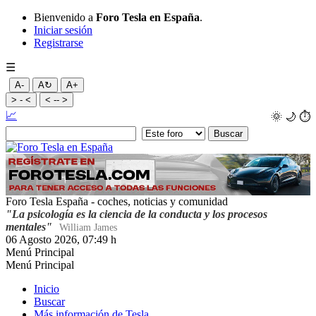
Bienvenido a
Foro Tesla en España
.
Iniciar sesión
Registrarse
☰
A-
A↻
A+
> - <
< -- >
📈
🌞
🌙
⏱️
Foro Tesla España - coches, noticias y comunidad
"La psicología es la ciencia de la conducta y los procesos
mentales"
William James
06 Agosto 2026, 07:49 h
Menú Principal
Menú Principal
Inicio
Buscar
Más información de Tesla