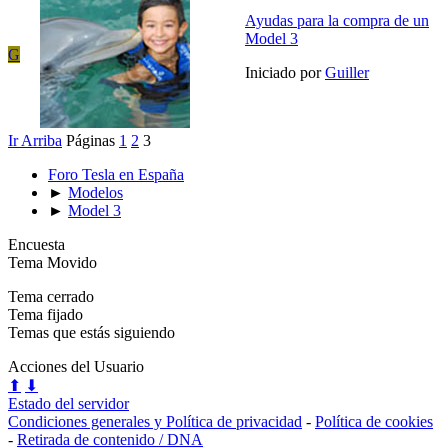
Ayudas para la compra de un
Model 3
G
Iniciado por
Guiller
Ir Arriba
Páginas
1
2
3
Foro Tesla en España
►
Modelos
►
Model 3
Encuesta
Tema Movido
Tema cerrado
Tema fijado
Temas que estás siguiendo
Acciones del Usuario
⬆
⬇
Estado del servidor
Condiciones generales y Política de privacidad
-
Política de cookies
-
Retirada de contenido / DNA