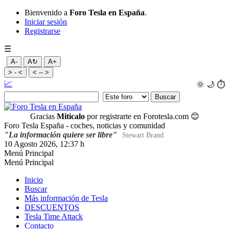
Bienvenido a
Foro Tesla en España
.
Iniciar sesión
Registrarse
☰
A-
A↻
A+
> - <
< -- >
📈
🌞
🌙
⏱️
Gracias
Miticalo
por registrarte en Forotesla.com
😊
Foro Tesla España - coches, noticias y comunidad
"La información quiere ser libre"
Stewart Brand
10 Agosto 2026, 12:37 h
Menú Principal
Menú Principal
Inicio
Buscar
Más información de Tesla
DESCUENTOS
Tesla Time Attack
Contacto