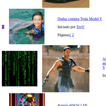
Dudas compra Tesla Model Y
T
Iniciado por
TesY
Páginas
1
2
As
au
Y
In
Batería 60KW LFP