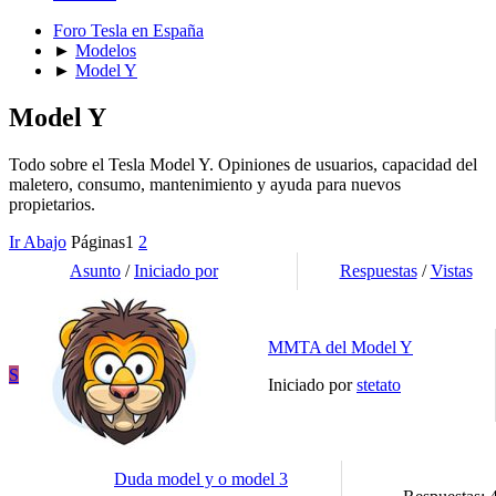
Foro Tesla en España
►
Modelos
►
Model Y
Model Y
Todo sobre el Tesla Model Y. Opiniones de usuarios, capacidad del
maletero, consumo, mantenimiento y ayuda para nuevos
propietarios.
Ir Abajo
Páginas
1
2
Asunto
/
Iniciado por
Respuestas
/
Vistas
MMTA del Model Y
S
Iniciado por
stetato
Duda model y o model 3