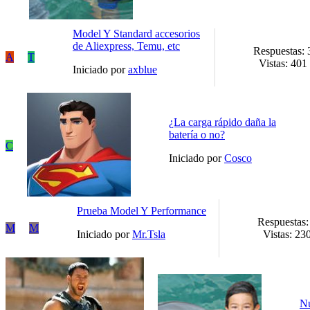
Model Y Standard accesorios
de Aliexpress, Temu, etc
Respuestas: 
A
T
Vistas: 401
Iniciado por
axblue
¿La carga rápido daña la
batería o no?
C
Iniciado por
Cosco
Prueba Model Y Performance
Respuestas:
M
M
Iniciado por
Mr.Tsla
Vistas: 23
Nu