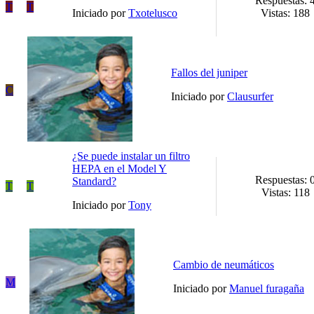
Respuestas: 
T
T
Iniciado por
Txotelusco
Vistas: 188
Fallos del juniper
C
Iniciado por
Clausurfer
¿Se puede instalar un filtro
HEPA en el Model Y
Respuestas: 
Standard?
T
T
Vistas: 118
Iniciado por
Tony
Cambio de neumáticos
M
Iniciado por
Manuel furagaña