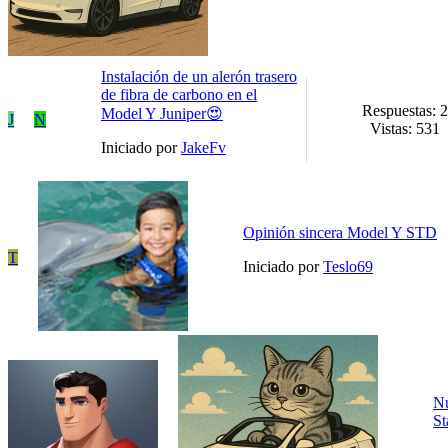
Instalación de un alerón trasero
de fibra de carbono en el
Respuestas: 2
Model Y Juniper😍
J
N
Vistas: 531
Iniciado por
JakeFv
Opinión sincera Model Y STD
T
Iniciado por
Teslo69
N
St