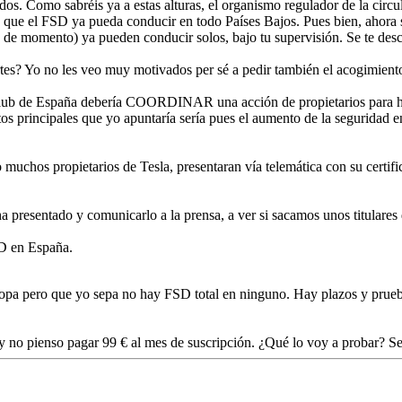
dos. Como sabréis ya a estas alturas, el organismo regulador de la circ
 que el FSD ya pueda conducir en todo Países Bajos. Pues bien, ahora 
 de momento) ya pueden conducir solos, bajo tu supervisión. Se te desca
es? Yo no les veo muy motivados per sé a pedir también el acogimiento
ub de España debería COORDINAR una acción de propietarios para hac
os principales que yo apuntaría sería pues el aumento de la seguridad en
chos propietarios de Tesla, presentaran vía telemática con su certific
a presentado y comunicarlo a la prensa, a ver si sacamos unos titulare
SD en España.
ropa pero que yo sepa no hay FSD total en ninguno. Hay plazos y prueba
o, y no pienso pagar 99 € al mes de suscripción. ¿Qué lo voy a probar?