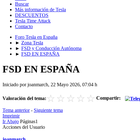
Buscar
Más información de Tesla
DESCUENTOS
Tesla Time Attack
Contacto
Foro Tesla en España
►
Zona Tesla
►
FSD y Conducción Autónoma
►
FSD EN ESPAÑA
FSD EN ESPAÑA
Iniciado por joanmarch, 22 Mayo 2026, 07:04 h
☆
☆
☆
☆
☆
Compartir:
Valoración del tema:
Tema anterior
-
Siguiente tema
Imprimir
Ir Abajo
Páginas
1
Acciones del Usuario
joanmarch