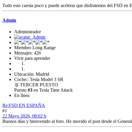
Todo esto cuesta poco y puede acelerar que disfrutemos del FSD en 
Admin
Administrador
Miembro Long Range
Mensajes: 426
Vivir para aprender
Ubicación: Madrid
Coche:: Tesla Model 3 SR
🥉
TERCER PUESTO
Puesto
#3
en Tesla Time Attack
En línea
Re:FSD EN ESPAÑA
#1
22 Mayo 2026, 08:02 h
Buenos días y bienvenido al foro. He movido el post desde el Genera