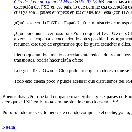
Cita de: joanmarch en 22 Mayo 2026, 07:04 h
Buenos días a to
excepción del FSD en ese país, lo que permite esa excepción es
cual ya son 3 países europeos en los cuales los Tesla (con HW4
¿Qué pasa con la DGT en España? ¿O el ministerio de transport
¿Qué podemos hacer nosotros? Yo creo que el Tesla Owners Cl
a ver si se acogen a la excepción lo antes posible. Los argument
resumen este tipo de argumentos que les gusta escuchar a ellos.
Pienso que un documento correctamente redactado, y que luego mu
transportes, podría hacer algún efecto.
Luego el Tesla Owners Club podría recopilar todo esto que se h
Todo esto cuesta poco y puede acelerar que disfrutemos del F
Buenos días. ¿Por qué tanta impaciencia?. Solo hay 2-3 países en Eu
creo que el FSD en Europa termine siendo como lo es en USA.
Por otro lado, no se si lo tienes de cuando compraste el coche, yo n
Noelia