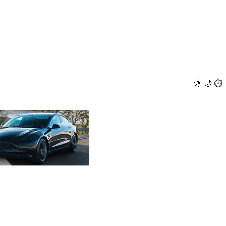
🌞
🌙
⏱️