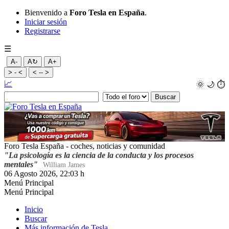
Bienvenido a
Foro Tesla en España
.
Iniciar sesión
Registrarse
☰
A-
A↻
A+
> - <
< -- >
📈
🌞
🌙
⏱️
Foro Tesla España - coches, noticias y comunidad
"La psicología es la ciencia de la conducta y los procesos
mentales"
William James
06 Agosto 2026, 22:03 h
Menú Principal
Menú Principal
Inicio
Buscar
Más información de Tesla