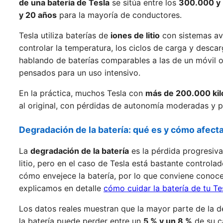
de una batería de Tesla
se sitúa entre los
300.000 y 
y 20 años
para la mayoría de conductores.
Tesla utiliza baterías de
iones de litio
con sistemas a
controlar la temperatura, los ciclos de carga y desc
hablando de baterías comparables a las de un móvil o
pensados para un uso intensivo.
En la práctica, muchos Tesla con
más de 200.000 ki
al original, con pérdidas de autonomía moderadas y 
Degradación de la batería: qué es y cómo afect
La
degradación de la batería
es la pérdida progresiva
litio, pero en el caso de Tesla está bastante controla
cómo envejece la batería, por lo que conviene conoce
explicamos en detalle
cómo cuidar la batería de tu Te
Los datos reales muestran que la mayor parte de la 
la batería puede perder entre un
5 % y un 8 %
de su c