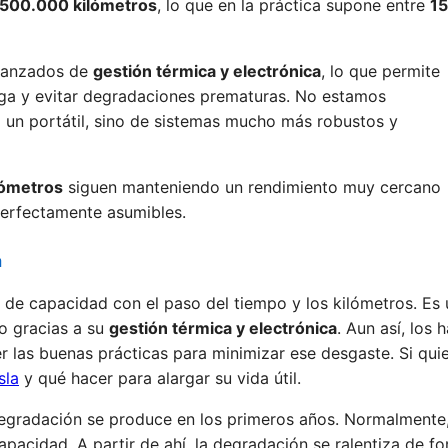
500.000 kilómetros
, lo que en la práctica supone entre
15
vanzados de
gestión térmica y electrónica
, lo que permite
arga y evitar degradaciones prematuras. No estamos
 un portátil, sino de sistemas mucho más robustos y
lómetros
siguen manteniendo un rendimiento muy cercano
perfectamente asumibles.
a
 de capacidad con el paso del tiempo y los kilómetros. Es 
do gracias a su
gestión térmica y electrónica
. Aun así, los
r las buenas prácticas para minimizar ese desgaste. Si qui
sla
y qué hacer para alargar su vida útil.
degradación se produce en los primeros años. Normalmente
apacidad. A partir de ahí, la degradación se ralentiza de