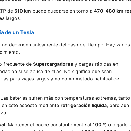
LTP de
510 km
puede quedarse en torno a
470–480 km rea
es largos.
ía de un Tesla
la no dependen únicamente del paso del tiempo. Hay varios
cimiento.
so frecuente de
Supercargadores
y cargas rápidas en
adación si se abusa de ellas. No significa que sean
arlas para viajes largos y no como método habitual de
Las baterías sufren más con temperaturas extremas, tanto
 bien este aspecto mediante
refrigeración líquida
, pero aun
azo.
ual
. Mantener el coche constantemente al
100 %
o dejarlo 