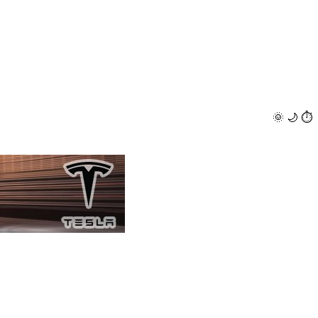
🌞
🌙
⏱️