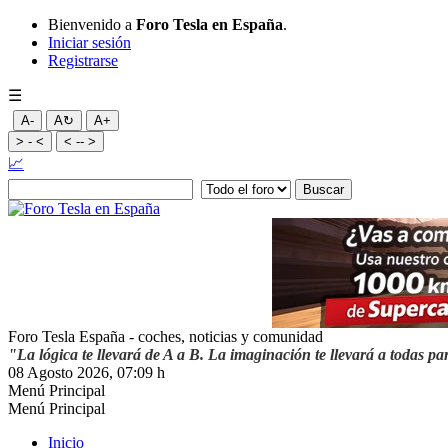
Bienvenido a
Foro Tesla en España
.
Iniciar sesión
Registrarse
☰
A-
A↻
A+
> - <
< -- >
📈
Foro Tesla España - coches, noticias y comunidad
"La lógica te llevará de A a B. La imaginación te llevará a todas pa
08 Agosto 2026, 07:09 h
Menú Principal
Menú Principal
Inicio