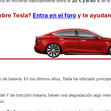
ería es moverse habitualmente entre el
20 % y el 80 %
en el
obre Tesla?
Entra en el foro
y te ayudar
de batería. En los últimos años, Tesla ha utilizado princi
el Y de tracción trasera, tienen una degradación algo meno
or.