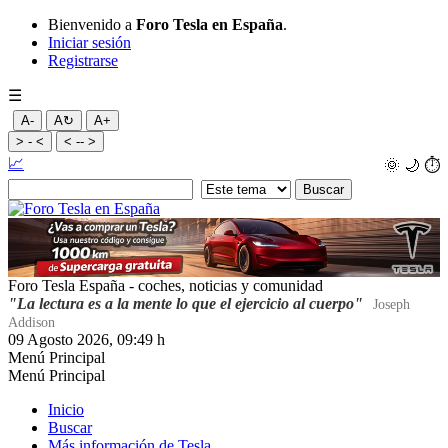
Bienvenido a
Foro Tesla en España
.
Iniciar sesión
Registrarse
☰
A-
A↻
A+
> - <
< -- >
📈
🌞
🌙
⏱️
Foro Tesla España - coches, noticias y comunidad
"La lectura es a la mente lo que el ejercicio al cuerpo"
Joseph
Addison
09 Agosto 2026, 09:49 h
Menú Principal
Menú Principal
Inicio
Buscar
Más información de Tesla