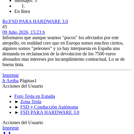
Mensajes: 3
En línea
Re:FSD PARA HARDWARE 3.0
#5
09 Julio 2026, 15:23 h
Informaros que aunque seamos "pocos" los afectados por este
atropello, en realidad creo que en Europa somos muchos ciertos,
algunos somos "peleones" y ya hay interpuesta en España una
demanda en reclamacion de la devolucion de los 7500 euros
abonados mas intereses por incumplimiento contractual. Lo se de
buena tinta.
Imprimir
Ir Arriba
Páginas
1
Acciones del Usuario
Foro Tesla en España
►
Zona Tesla
►
FSD y Conducción Autónoma
►
FSD PARA HARDWARE 3.0
Acciones del Usuario
Imprimir
⬆
⬇