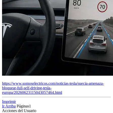
https://www.somoselectricos.com/noticias-tesla/suecia-amenaza-
bloquear-full-self-driving-tesla-
europa/20260623115043057464.html
Imprimir
Ir Arriba
Páginas
1
Acciones del Usuario