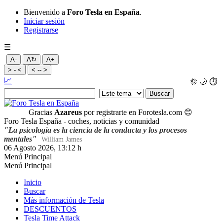
Bienvenido a
Foro Tesla en España
.
Iniciar sesión
Registrarse
☰
A-
A↻
A+
> - <
< -- >
📈
🌞
🌙
⏱️
Gracias
Azareus
por registrarte en Forotesla.com
😊
Foro Tesla España - coches, noticias y comunidad
"La psicología es la ciencia de la conducta y los procesos
mentales"
William James
06 Agosto 2026, 13:12 h
Menú Principal
Menú Principal
Inicio
Buscar
Más información de Tesla
DESCUENTOS
Tesla Time Attack