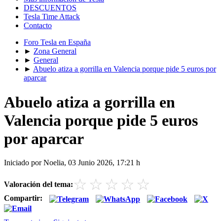
DESCUENTOS
Tesla Time Attack
Contacto
Foro Tesla en España
►
Zona General
►
General
►
Abuelo atiza a gorrilla en Valencia porque pide 5 euros por
aparcar
Abuelo atiza a gorrilla en
Valencia porque pide 5 euros
por aparcar
Iniciado por Noelia, 03 Junio 2026, 17:21 h
☆
☆
☆
☆
☆
Valoración del tema:
Compartir: