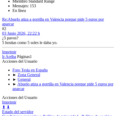
Miembro Standard Range
Mensajes: 153
En línea
Re:Abuelo atiza a gorrilla en Valencia porque pide 5 euros por
aparcar
#2
03 Junio 2026, 22:22 h
¿5 pavos?
5 hostias como 5 soles le daba yo.
Imprimir
Ir Arriba
Páginas
1
Acciones del Usuario
Foro Tesla en España
►
Zona General
►
General
►
Abuelo atiza a gorrilla en Valencia porque pide 5 euros por
aparcar
Acciones del Usuario
Imprimir
⬆
⬇
Estado del servidor