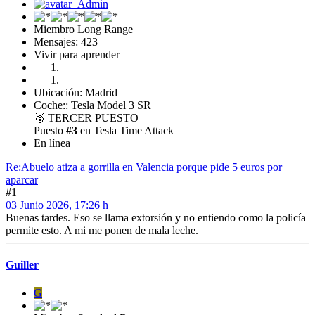
Miembro Long Range
Mensajes: 423
Vivir para aprender
Ubicación: Madrid
Coche:: Tesla Model 3 SR
🥉
TERCER PUESTO
Puesto
#3
en Tesla Time Attack
En línea
Re:Abuelo atiza a gorrilla en Valencia porque pide 5 euros por
aparcar
#1
03 Junio 2026, 17:26 h
Buenas tardes. Eso se llama extorsión y no entiendo como la policía
permite esto. A mi me ponen de mala leche.
Guiller
G