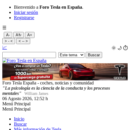
Bienvenido a
Foro Tesla en España
.
Iniciar sesión
Registrarse
☰
A-
A↻
A+
> - <
< -- >
📈
🌞
🌙
⏱️
Foro Tesla España - coches, noticias y comunidad
"La psicología es la ciencia de la conducta y los procesos
mentales"
William James
06 Agosto 2026, 12:52 h
Menú Principal
Menú Principal
Inicio
Buscar
Más información de Tesla