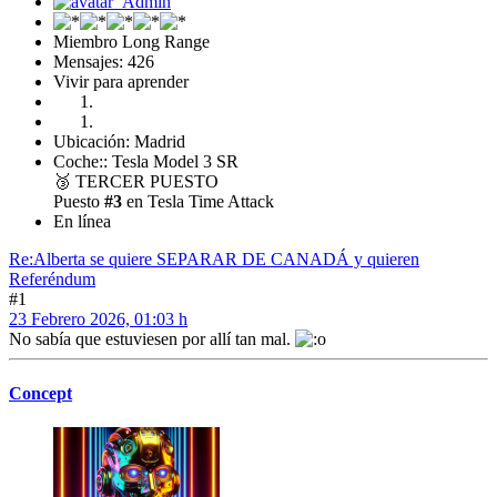
Miembro Long Range
Mensajes: 426
Vivir para aprender
Ubicación: Madrid
Coche:: Tesla Model 3 SR
🥉
TERCER PUESTO
Puesto
#3
en Tesla Time Attack
En línea
Re:Alberta se quiere SEPARAR DE CANADÁ y quieren
Referéndum
#1
23 Febrero 2026, 01:03 h
No sabía que estuviesen por allí tan mal.
Concept