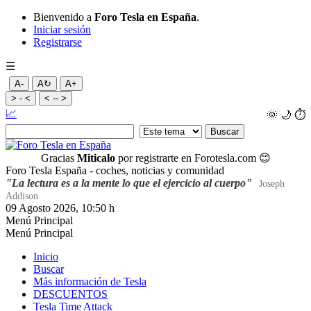
Bienvenido a
Foro Tesla en España
.
Iniciar sesión
Registrarse
☰
A-
A↻
A+
> - <
< -- >
📈
🌞
🌙
⏱️
Gracias
Miticalo
por registrarte en Forotesla.com
😊
Foro Tesla España - coches, noticias y comunidad
"La lectura es a la mente lo que el ejercicio al cuerpo"
Joseph
Addison
09 Agosto 2026, 10:50 h
Menú Principal
Menú Principal
Inicio
Buscar
Más información de Tesla
DESCUENTOS
Tesla Time Attack