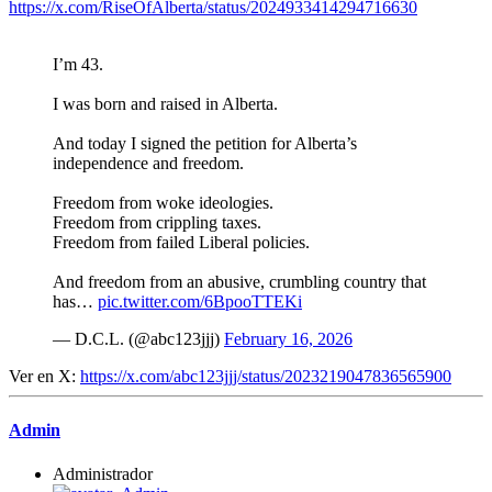
https://x.com/RiseOfAlberta/status/2024933414294716630
I’m 43.
I was born and raised in Alberta.
And today I signed the petition for Alberta’s
independence and freedom.
Freedom from woke ideologies.
Freedom from crippling taxes.
Freedom from failed Liberal policies.
And freedom from an abusive, crumbling country that
has…
pic.twitter.com/6BpooTTEKi
— D.C.L. (@abc123jjj)
February 16, 2026
Ver en X:
https://x.com/abc123jjj/status/2023219047836565900
Admin
Administrador