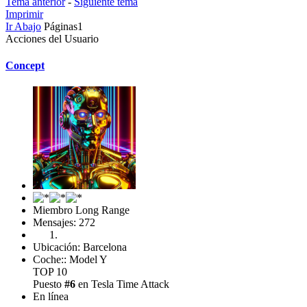
Tema anterior
-
Siguiente tema
Imprimir
Ir Abajo
Páginas
1
Acciones del Usuario
Concept
Miembro Long Range
Mensajes: 272
Ubicación: Barcelona
Coche:: Model Y
TOP 10
Puesto
#6
en Tesla Time Attack
En línea