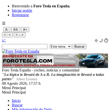
Bienvenido a
Foro Tesla en España
.
Iniciar sesión
Registrarse
☰
A-
A↻
A+
> - <
< -- >
📈
🌞
🌙
⏱️
Foro Tesla España - coches, noticias y comunidad
"La lógica te llevará de A a B. La imaginación te llevará a todas
partes"
Albert Einstein
08 Agosto 2026, 17:57 h
Menú Principal
Menú Principal
Inicio
Buscar
Más información de Tesla