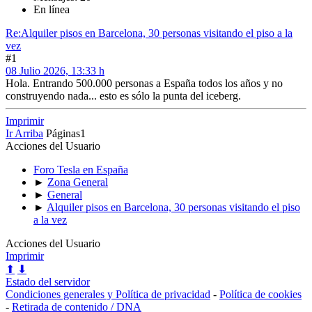
En línea
Re:Alquiler pisos en Barcelona, 30 personas visitando el piso a la
vez
#1
08 Julio 2026, 13:33 h
Hola. Entrando 500.000 personas a España todos los años y no
construyendo nada... esto es sólo la punta del iceberg.
Imprimir
Ir Arriba
Páginas
1
Acciones del Usuario
Foro Tesla en España
►
Zona General
►
General
►
Alquiler pisos en Barcelona, 30 personas visitando el piso
a la vez
Acciones del Usuario
Imprimir
⬆
⬇
Estado del servidor
Condiciones generales y Política de privacidad
-
Política de cookies
-
Retirada de contenido / DNA