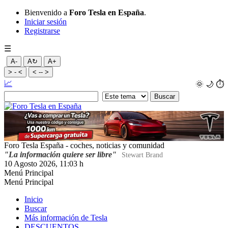
Bienvenido a
Foro Tesla en España
.
Iniciar sesión
Registrarse
☰
A-
A↻
A+
> - <
< -- >
📈
🌞
🌙
⏱️
Foro Tesla España - coches, noticias y comunidad
"La información quiere ser libre"
Stewart Brand
10 Agosto 2026, 11:03 h
Menú Principal
Menú Principal
Inicio
Buscar
Más información de Tesla
DESCUENTOS