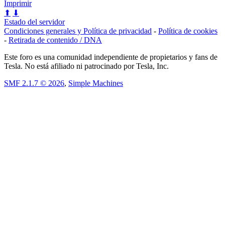
Imprimir
⬆
⬇
Estado del servidor
Condiciones generales y Política de privacidad
-
Política de cookies
-
Retirada de contenido / DNA
Este foro es una comunidad independiente de propietarios y fans de
Tesla. No está afiliado ni patrocinado por Tesla, Inc.
SMF 2.1.7 © 2026
,
Simple Machines