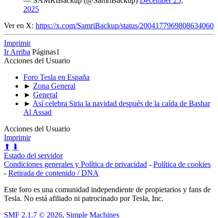
— SAMRIBackup (@SamriBackup)
December 25,
2025
Ver en X:
https://x.com/SamriBackup/status/2004177969808634060
Imprimir
Ir Arriba
Páginas
1
Acciones del Usuario
Foro Tesla en España
►
Zona General
►
General
►
Así celebra Siria la navidad después de la caída de Bashar
Al Assad
Acciones del Usuario
Imprimir
⬆
⬇
Estado del servidor
Condiciones generales y Política de privacidad
-
Política de cookies
-
Retirada de contenido / DNA
Este foro es una comunidad independiente de propietarios y fans de
Tesla. No está afiliado ni patrocinado por Tesla, Inc.
SMF 2.1.7 © 2026
,
Simple Machines