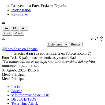
Bienvenido a
Foro Tesla en España
.
Iniciar sesión
Registrarse
☰
A-
A↻
A+
> - <
< -- >
📈
🌞
🌙
⏱️
Gracias
Azareus
por registrarte en Forotesla.com
😊
Foro Tesla España - coches, noticias y comunidad
"La naturaleza no es un lujo, sino una necesidad del espíritu
humano"
Edward Abbey
07 Agosto 2026, 19:15 h
Menú Principal
Menú Principal
Inicio
Buscar
Más información de Tesla
DESCUENTOS
Tesla Time Attack