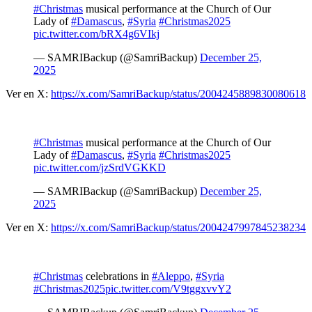
#Christmas
musical performance at the Church of Our
Lady of
#Damascus
,
#Syria
#Christmas2025
pic.twitter.com/bRX4g6VIkj
— SAMRIBackup (@SamriBackup)
December 25,
2025
Ver en X:
https://x.com/SamriBackup/status/2004245889830080618
#Christmas
musical performance at the Church of Our
Lady of
#Damascus
,
#Syria
#Christmas2025
pic.twitter.com/jzSrdVGKKD
— SAMRIBackup (@SamriBackup)
December 25,
2025
Ver en X:
https://x.com/SamriBackup/status/2004247997845238234
#Christmas
celebrations in
#Aleppo
,
#Syria
#Christmas2025
pic.twitter.com/V9tggxvvY2