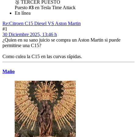
🥉
TERCER PUESTO
Puesto
#3
en Tesla Time Attack
En línea
Re:Citroen C15 Diesel VS Aston Martin
#1
30 Diciembre 2025, 13:46 h
¿Quien en su sano juicio se compra un Aston Martin si puede
permitirse una C15?
Como culea la C15 en las curvas rápidas.
Maño