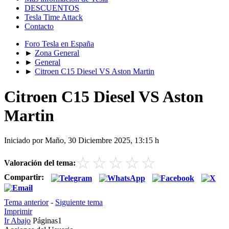
DESCUENTOS
Tesla Time Attack
Contacto
Foro Tesla en España
►
Zona General
►
General
►
Citroen C15 Diesel VS Aston Martin
Citroen C15 Diesel VS Aston
Martin
Iniciado por Maño, 30 Diciembre 2025, 13:15 h
☆
☆
☆
☆
☆
Valoración del tema:
Compartir:
Tema anterior
-
Siguiente tema
Imprimir
Ir Abajo
Páginas
1