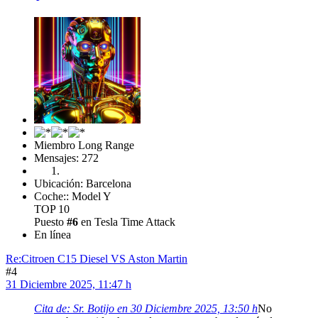
Miembro Long Range
Mensajes: 272
Ubicación: Barcelona
Coche:: Model Y
TOP 10
Puesto
#6
en Tesla Time Attack
En línea
Re:Citroen C15 Diesel VS Aston Martin
#4
31 Diciembre 2025, 11:47 h
Cita de: Sr. Botijo en 30 Diciembre 2025, 13:50 h
No