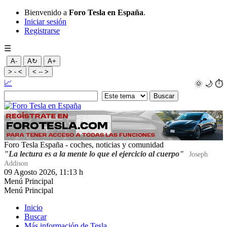
Bienvenido a
Foro Tesla en España
.
Iniciar sesión
Registrarse
☰
A-
A↻
A+
> - <
< -- >
📈
🌞
🌙
⏱️
Foro Tesla España - coches, noticias y comunidad
"La lectura es a la mente lo que el ejercicio al cuerpo"
Joseph
Addison
09 Agosto 2026, 11:13 h
Menú Principal
Menú Principal
Inicio
Buscar
Más información de Tesla