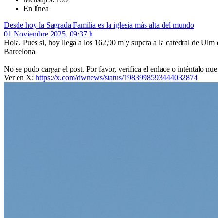
En línea
Desde hoy la Sagrada Familia es la iglesia más alta del mundo
01 Noviembre 2025, 09:37 h
Hola. Pues si, hoy llega a los 162,90 m y supera a la catedral de Ulm q
Barcelona.
No se pudo cargar el post. Por favor, verifica el enlace o inténtalo n
Ver en X:
https://x.com/dwnews/status/1983998593444032874