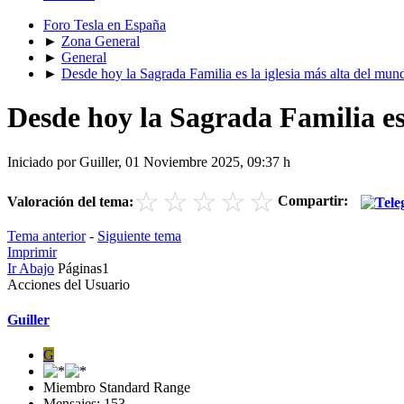
Foro Tesla en España
►
Zona General
►
General
►
Desde hoy la Sagrada Familia es la iglesia más alta del mun
Desde hoy la Sagrada Familia es
Iniciado por Guiller, 01 Noviembre 2025, 09:37 h
☆
☆
☆
☆
☆
Compartir:
Valoración del tema:
Tema anterior
-
Siguiente tema
Imprimir
Ir Abajo
Páginas
1
Acciones del Usuario
Guiller
G
Miembro Standard Range
Mensajes: 153