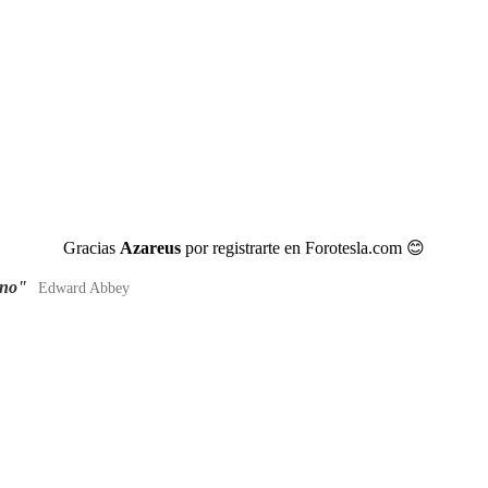
Gracias
Azareus
por registrarte en Forotesla.com
😊
ano"
Edward Abbey