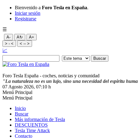
Bienvenido a
Foro Tesla en España
.
Iniciar sesión
Registrarse
☰
A-
A↻
A+
> - <
< -- >
📈
Foro Tesla España - coches, noticias y comunidad
"La naturaleza no es un lujo, sino una necesidad del espíritu hum
07 Agosto 2026, 07:10 h
Menú Principal
Menú Principal
Inicio
Buscar
Más información de Tesla
DESCUENTOS
Tesla Time Attack
Contacto