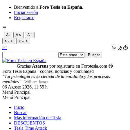
Bienvenido a
Foro Tesla en España
.
Iniciar sesión
Registrarse
☰
A-
A↻
A+
> - <
< -- >
📈
🌞
🌙
⏱️
Gracias
Azareus
por registrarte en Forotesla.com
😊
Foro Tesla España - coches, noticias y comunidad
"La psicología es la ciencia de la conducta y los procesos
mentales"
William James
06 Agosto 2026, 11:55 h
Menú Principal
Menú Principal
Inicio
Buscar
Más información de Tesla
DESCUENTOS
Tesla Time Attack