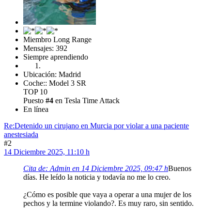
Miembro Long Range
Mensajes: 392
Siempre aprendiendo
Ubicación: Madrid
Coche:: Model 3 SR
TOP 10
Puesto
#4
en Tesla Time Attack
En línea
Re:Detenido un cirujano en Murcia por violar a una paciente
anestesiada
#2
14 Diciembre 2025, 11:10 h
Cita de: Admin en 14 Diciembre 2025, 09:47 h
Buenos
días. He leído la noticia y todavía no me lo creo.
¿Cómo es posible que vaya a operar a una mujer de los
pechos y la termine violando?. Es muy raro, sin sentido.