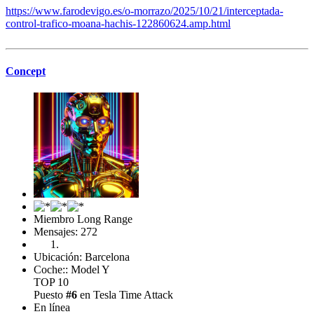
https://www.farodevigo.es/o-morrazo/2025/10/21/interceptada-
control-trafico-moana-hachis-122860624.amp.html
Concept
Miembro Long Range
Mensajes: 272
Ubicación: Barcelona
Coche:: Model Y
TOP 10
Puesto
#6
en Tesla Time Attack
En línea