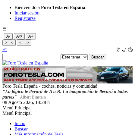
Bienvenido a
Foro Tesla en España
.
Iniciar sesión
Registrarse
☰
A-
A↻
A+
> - <
< -- >
📈
🌞
🌙
⏱️
Foro Tesla España - coches, noticias y comunidad
"La lógica te llevará de A a B. La imaginación te llevará a todas
partes"
Albert Einstein
08 Agosto 2026, 14:28 h
Menú Principal
Menú Principal
Inicio
Buscar
Más información de Tesla