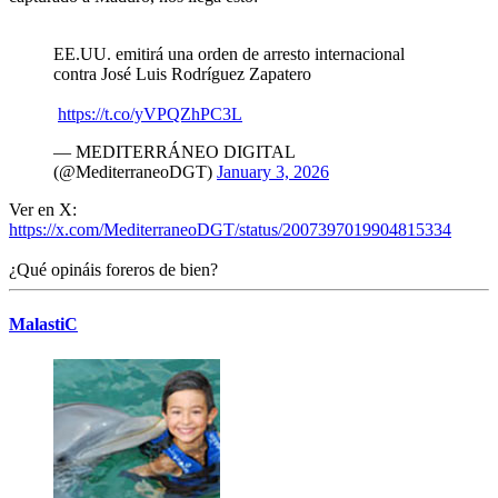
EE.UU. emitirá una orden de arresto internacional
contra José Luis Rodríguez Zapatero
https://t.co/yVPQZhPC3L
— MEDITERRÁNEO DIGITAL
(@MediterraneoDGT)
January 3, 2026
Ver en X:
https://x.com/MediterraneoDGT/status/2007397019904815334
¿Qué opináis foreros de bien?
MalastiC