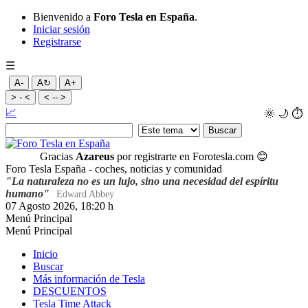
Bienvenido a
Foro Tesla en España
.
Iniciar sesión
Registrarse
☰
A-
A↻
A+
> - <
< -- >
📈
🌞
🌙
⏱️
Gracias
Azareus
por registrarte en Forotesla.com
😊
Foro Tesla España - coches, noticias y comunidad
"La naturaleza no es un lujo, sino una necesidad del espíritu
humano"
Edward Abbey
07 Agosto 2026, 18:20 h
Menú Principal
Menú Principal
Inicio
Buscar
Más información de Tesla
DESCUENTOS
Tesla Time Attack