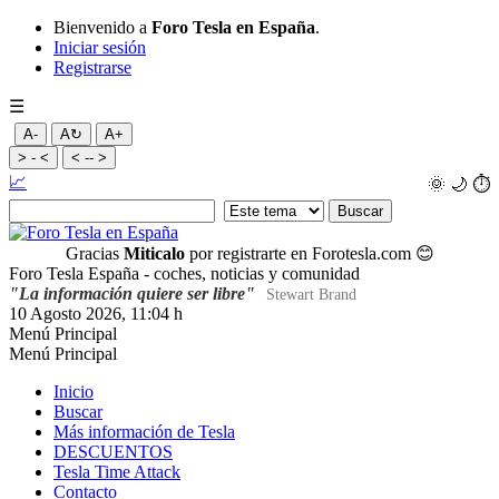
Bienvenido a
Foro Tesla en España
.
Iniciar sesión
Registrarse
☰
A-
A↻
A+
> - <
< -- >
📈
🌞
🌙
⏱️
Gracias
Miticalo
por registrarte en Forotesla.com
😊
Foro Tesla España - coches, noticias y comunidad
"La información quiere ser libre"
Stewart Brand
10 Agosto 2026, 11:04 h
Menú Principal
Menú Principal
Inicio
Buscar
Más información de Tesla
DESCUENTOS
Tesla Time Attack
Contacto