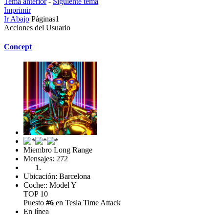
Tema anterior
-
Siguiente tema
Imprimir
Ir Abajo
Páginas
1
Acciones del Usuario
Concept
Miembro Long Range
Mensajes: 272
Ubicación: Barcelona
Coche:: Model Y
TOP 10
Puesto
#6
en Tesla Time Attack
En línea