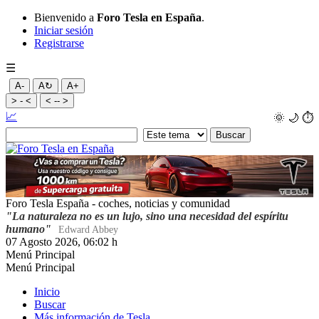
Bienvenido a
Foro Tesla en España
.
Iniciar sesión
Registrarse
☰
A-
A↻
A+
> - <
< -- >
📈
🌞
🌙
⏱️
Foro Tesla España - coches, noticias y comunidad
"La naturaleza no es un lujo, sino una necesidad del espíritu
humano"
Edward Abbey
07 Agosto 2026, 06:02 h
Menú Principal
Menú Principal
Inicio
Buscar
Más información de Tesla