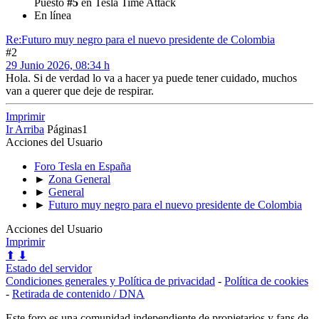
Puesto
#5
en Tesla Time Attack
En línea
Re:Futuro muy negro para el nuevo presidente de Colombia
#2
29 Junio 2026, 08:34 h
Hola. Si de verdad lo va a hacer ya puede tener cuidado, muchos
van a querer que deje de respirar.
Imprimir
Ir Arriba
Páginas
1
Acciones del Usuario
Foro Tesla en España
►
Zona General
►
General
►
Futuro muy negro para el nuevo presidente de Colombia
Acciones del Usuario
Imprimir
⬆
⬇
Estado del servidor
Condiciones generales y Política de privacidad
-
Política de cookies
-
Retirada de contenido / DNA
Este foro es una comunidad independiente de propietarios y fans de