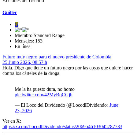
Acciones del Usuario
Guiller
G
Miembro Standard Range
Mensajes: 153
En línea
Futuro muy negro para el nuevo presidente de Colombia
25 Junio 2026, 08:57 h
Hola. Digo que tiene un futuro negro por las cosas que quiere hacer
contra los cárteles de la droga.
Me la ha puesto dura, no homo
pic.twitter.com/42MyBqCGjh
— El Loco del Dividendo (@LocodlDividendo)
June
23, 2026
Ver en X:
https://x.com/LocodlDividendo/status/2069546103045787733