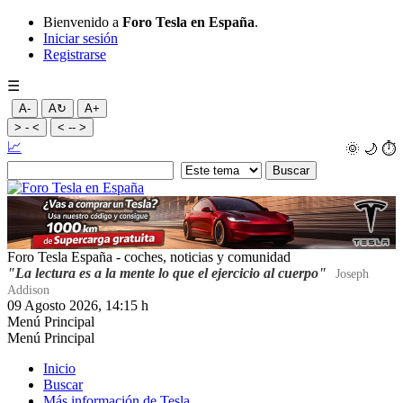
Bienvenido a
Foro Tesla en España
.
Iniciar sesión
Registrarse
☰
A-
A↻
A+
> - <
< -- >
📈
🌞
🌙
⏱️
Foro Tesla España - coches, noticias y comunidad
"La lectura es a la mente lo que el ejercicio al cuerpo"
Joseph
Addison
09 Agosto 2026, 14:15 h
Menú Principal
Menú Principal
Inicio
Buscar
Más información de Tesla