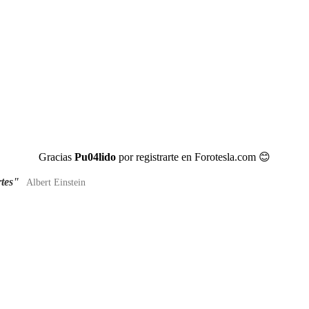
Gracias
Pu04lido
por registrarte en Forotesla.com
😊
rtes"
Albert Einstein