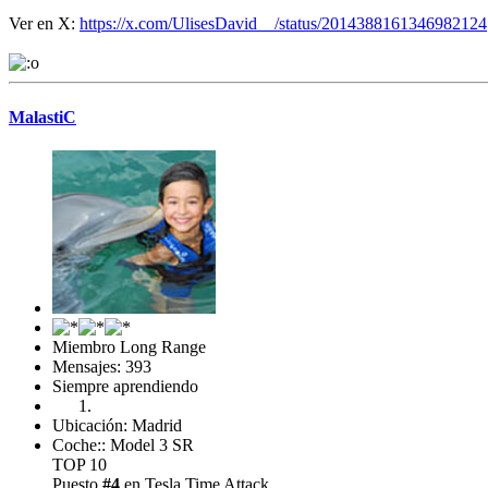
Ver en X:
https://x.com/UlisesDavid__/status/2014388161346982124
MalastiC
Miembro Long Range
Mensajes: 393
Siempre aprendiendo
Ubicación: Madrid
Coche:: Model 3 SR
TOP 10
Puesto
#4
en Tesla Time Attack