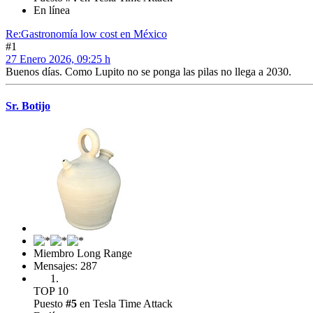
En línea
Re:Gastronomía low cost en México
#1
27 Enero 2026, 09:25 h
Buenos días. Como Lupito no se ponga las pilas no llega a 2030.
Sr. Botijo
Miembro Long Range
Mensajes: 287
TOP 10
Puesto
#5
en Tesla Time Attack