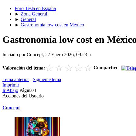
Foro Tesla en España
►
Zona General
►
General
►
Gastronomía low cost en México
Gastronomía low cost en Méxic
Iniciado por Concept, 27 Enero 2026, 09:23 h
☆
☆
☆
☆
☆
Compartir:
Valoración del tema:
Tema anterior
-
Siguiente tema
Imprimir
Ir Abajo
Páginas
1
Acciones del Usuario
Concept