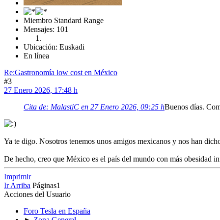
Miembro Standard Range
Mensajes: 101
Ubicación: Euskadi
En línea
Re:Gastronomía low cost en México
#3
27 Enero 2026, 17:48 h
Cita de: MalastiC en 27 Enero 2026, 09:25 h
Buenos días. Como
Ya te digo. Nosotros tenemos unos amigos mexicanos y nos han dicho m
De hecho, creo que México es el país del mundo con más obesidad inf
Imprimir
Ir Arriba
Páginas
1
Acciones del Usuario
Foro Tesla en España
►
Zona General