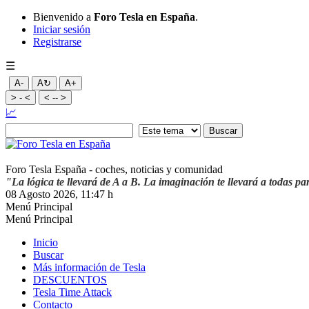
Bienvenido a
Foro Tesla en España
.
Iniciar sesión
Registrarse
☰
A-
A↻
A+
> - <
< -- >
📈
Foro Tesla España - coches, noticias y comunidad
"La lógica te llevará de A a B. La imaginación te llevará a todas pa
08 Agosto 2026, 11:47 h
Menú Principal
Menú Principal
Inicio
Buscar
Más información de Tesla
DESCUENTOS
Tesla Time Attack
Contacto