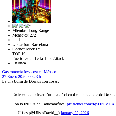
Miembro Long Range
Mensajes: 272
Ubicación: Barcelona
Coche:: Model Y
TOP 10
Puesto
#6
en Tesla Time Attack
En línea
Gastronomía low cost en México
27 Enero 2026, 09:23 h
Es una bolsa de Doritos con cosas:
En México te sirven "un plato" el cual es un paquete de Dorito
Son la INDIA de Latinoamérica
pic.twitter.com/8q560t6VHX
— Ulises (@UlisesDavid__)
January 22, 2026