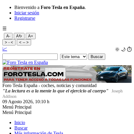
Bienvenido a
Foro Tesla en España
.
Iniciar sesión
Registrarse
☰
A-
A↻
A+
> - <
< -- >
📈
🌞
🌙
⏱️
Foro Tesla España - coches, noticias y comunidad
"La lectura es a la mente lo que el ejercicio al cuerpo"
Joseph
Addison
09 Agosto 2026, 10:10 h
Menú Principal
Menú Principal
Inicio
Buscar
Más información de Tesla