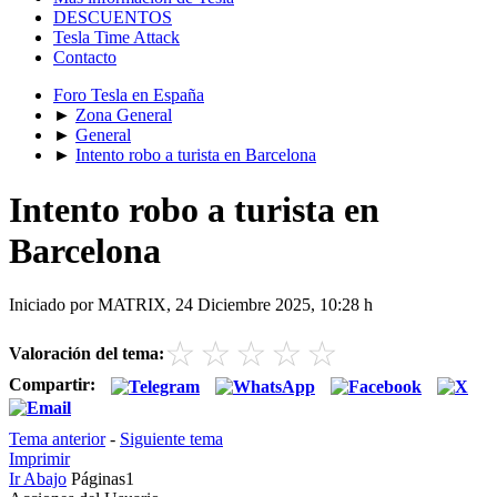
DESCUENTOS
Tesla Time Attack
Contacto
Foro Tesla en España
►
Zona General
►
General
►
Intento robo a turista en Barcelona
Intento robo a turista en
Barcelona
Iniciado por MATRIX, 24 Diciembre 2025, 10:28 h
☆
☆
☆
☆
☆
Valoración del tema:
Compartir:
Tema anterior
-
Siguiente tema
Imprimir
Ir Abajo
Páginas
1