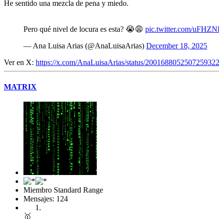
He sentido una mezcla de pena y miedo.
Pero qué nivel de locura es esta? 😭😩
pic.twitter.com/uFH
— Ana Luisa Arias (@AnaLuisaArias)
December 18, 2025
Ver en X:
https://x.com/AnaLuisaArias/status/200168805250725932
MATRIX
Miembro Standard Range
Mensajes: 124
🥇