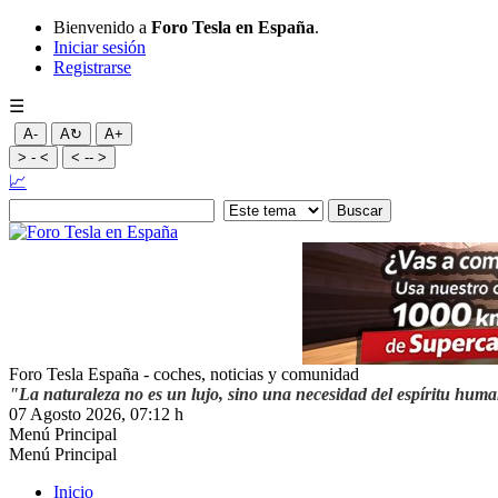
Bienvenido a
Foro Tesla en España
.
Iniciar sesión
Registrarse
☰
A-
A↻
A+
> - <
< -- >
📈
Foro Tesla España - coches, noticias y comunidad
"La naturaleza no es un lujo, sino una necesidad del espíritu hum
07 Agosto 2026, 07:12 h
Menú Principal
Menú Principal
Inicio