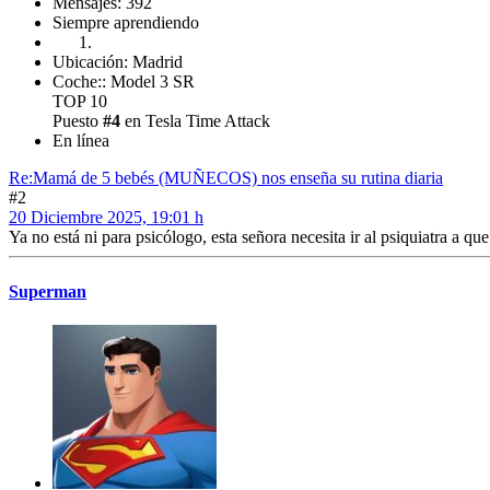
Mensajes: 392
Siempre aprendiendo
Ubicación: Madrid
Coche:: Model 3 SR
TOP 10
Puesto
#4
en Tesla Time Attack
En línea
Re:Mamá de 5 bebés (MUÑECOS) nos enseña su rutina diaria
#2
20 Diciembre 2025, 19:01 h
Ya no está ni para psicólogo, esta señora necesita ir al psiquiatra a q
Superman