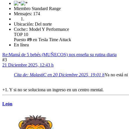
Miembro Standard Range
Mensajes: 174
Ubicación: Del norte
Coche:: Model Y Performance
TOP 10
Puesto
#9
en Tesla Time Attack
En línea
Re:Mamá de 5 bebés (MUÑECOS) nos enseña su rutina diaria
#3
21 Diciembre 2025, 12:43 h
Cita de: MalastiC en 20 Diciembre 2025, 19:01 h
Ya no está ni
+1. Y si no se soluciona un ingreso en un centro mental.
León