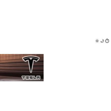
🌞
🌙
⏱️