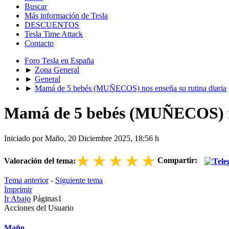
Buscar
Más información de Tesla
DESCUENTOS
Tesla Time Attack
Contacto
Foro Tesla en España
►
Zona General
►
General
►
Mamá de 5 bebés (MUÑECOS) nos enseña su rutina diaria
Mamá de 5 bebés (MUÑECOS) no
Iniciado por Maño, 20 Diciembre 2025, 18:56 h
★
★
★
★
★
Compartir:
Valoración del tema:
Tema anterior
-
Siguiente tema
Imprimir
Ir Abajo
Páginas
1
Acciones del Usuario
Maño