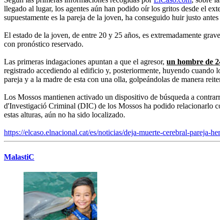
llegado al lugar, los agentes aún han podido oír los gritos desde el
supuestamente es la pareja de la joven, ha conseguido huir justo ante
El estado de la joven, de entre 20 y 25 años, es extremadamente grave
con pronóstico reservado.
Las primeras indagaciones apuntan a que el agresor,
un hombre de 24
registrado accediendo al edificio y, posteriormente, huyendo cuando lo
pareja y a la madre de esta con una olla, golpeándolas de manera reit
Los Mossos mantienen activado un dispositivo de búsqueda a contrarrelo
d'Investigació Criminal (DIC) de los Mossos ha podido relacionarlo c
estas alturas, aún no ha sido localizado.
https://elcaso.elnacional.cat/es/noticias/deja-muerte-cerebral-pareja-
MalastiC