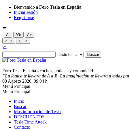
Bienvenido a
Foro Tesla en España
.
Iniciar sesión
Registrarse
☰
A-
A↻
A+
> - <
< -- >
📈
Foro Tesla España - coches, noticias y comunidad
"La lógica te llevará de A a B. La imaginación te llevará a todas pa
08 Agosto 2026, 09:04 h
Menú Principal
Menú Principal
Inicio
Buscar
Más información de Tesla
DESCUENTOS
Tesla Time Attack
Contacto