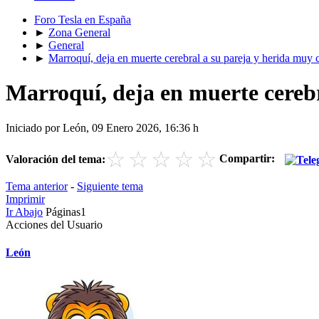
Foro Tesla en España
►
Zona General
►
General
►
Marroquí, deja en muerte cerebral a su pareja y herida muy cr
Marroquí, deja en muerte cerebr
Iniciado por León, 09 Enero 2026, 16:36 h
☆
☆
☆
☆
☆
Compartir:
Valoración del tema:
Tema anterior
-
Siguiente tema
Imprimir
Ir Abajo
Páginas
1
Acciones del Usuario
León