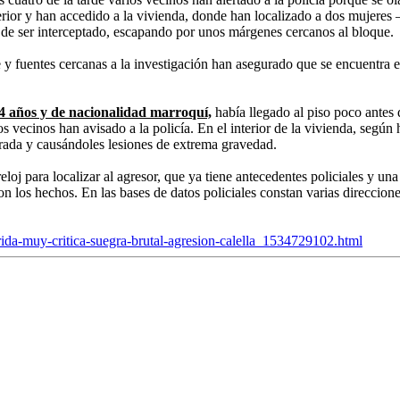
 exterior y han accedido a la vivienda, donde han localizado a dos muje
s de ser interceptado, escapando por unos márgenes cercanos al bloque.
 y fuentes cercanas a la investigación han asegurado que se encuentra e
 años y de nacionalidad marroquí,
había llegado al piso poco antes
s vecinos han avisado a la policía. En el interior de la vivienda, según
erada y causándoles lesiones de extrema gravedad.
j para localizar al agresor, que ya tiene antecedentes policiales y una
on los hechos. En las bases de datos policiales constan varias direccio
herida-muy-critica-suegra-brutal-agresion-calella_1534729102.html