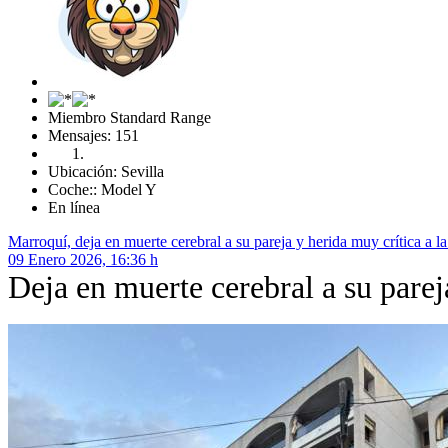
Miembro Standard Range
Mensajes: 151
Ubicación: Sevilla
Coche:: Model Y
En línea
Marroquí, deja en muerte cerebral a su pareja y herida muy crítica a l
09 Enero 2026, 16:36 h
Deja en muerte cerebral a su parej