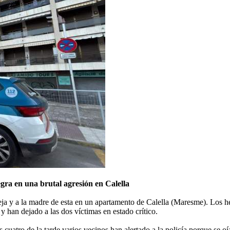
egra en una brutal agresión en Calella
 y a la madre de esta en un apartamento de Calella (Maresme). Los hech
 han dejado a las dos víctimas en estado crítico.
as cuatro de la tarde varios vecinos han alertado a la policía porque se 