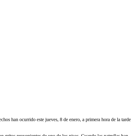
os han ocurrido este jueves, 8 de enero, a primera hora de la tarde
oían gritos provenientes de uno de los pisos. Cuando las patrullas han