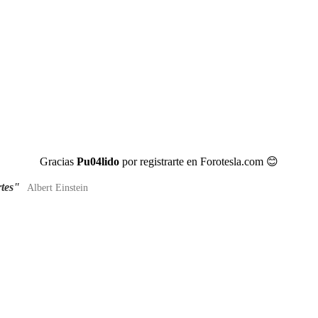
Gracias
Pu04lido
por registrarte en Forotesla.com
😊
rtes"
Albert Einstein