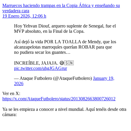
Marruecos haciendo trampas en la Copia África y enseñando su
verdadera cara
19 Enero 2026, 12:06 h
Hoy Yehvan Diouf, arquero suplente de Senegal, fue el
MVP absoluto, en la Final de la Copa.
Así dejó la vida POR LA TOALLA de Mendy, que los
alcanzapelotas marroquíes querían ROBAR para que
no pudiera secar los guantes…
INCREÍBLE, JAJAJA. 😅🇸🇳
pic.twitter.com/uhgJGAGrur
— Ataque Futbolero (@AtaqueFutbolero)
January 19,
2026
Ver en X:
https://x.com/AtaqueFutbolero/status/2013082663800726012
Ya se les empieza a conocer a nivel mundial. Aquí tenéis desde otra
cámara: