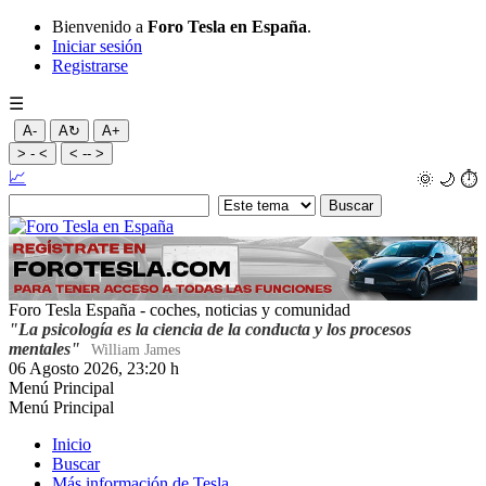
Bienvenido a
Foro Tesla en España
.
Iniciar sesión
Registrarse
☰
A-
A↻
A+
> - <
< -- >
📈
🌞
🌙
⏱️
Foro Tesla España - coches, noticias y comunidad
"La psicología es la ciencia de la conducta y los procesos
mentales"
William James
06 Agosto 2026, 23:20 h
Menú Principal
Menú Principal
Inicio
Buscar
Más información de Tesla