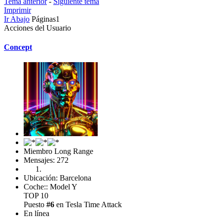
Tema anterior
-
Siguiente tema
Imprimir
Ir Abajo
Páginas
1
Acciones del Usuario
Concept
Miembro Long Range
Mensajes: 272
Ubicación: Barcelona
Coche:: Model Y
TOP 10
Puesto
#6
en Tesla Time Attack
En línea