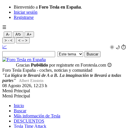
Bienvenido a
Foro Tesla en España
.
Iniciar sesión
Registrarse
☰
A-
A↻
A+
> - <
< -- >
📈
🌞
🌙
⏱️
Gracias
Pu04lido
por registrarte en Forotesla.com
😊
Foro Tesla España - coches, noticias y comunidad
"La lógica te llevará de A a B. La imaginación te llevará a todas
partes"
Albert Einstein
08 Agosto 2026, 12:23 h
Menú Principal
Menú Principal
Inicio
Buscar
Más información de Tesla
DESCUENTOS
Tesla Time Attack