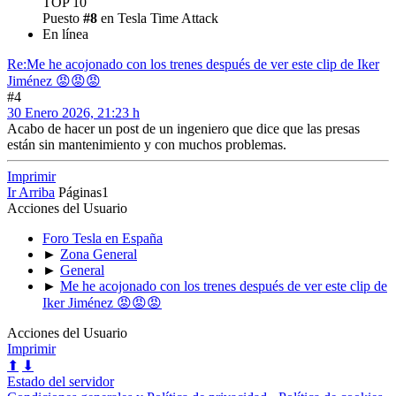
TOP 10
Puesto
#8
en Tesla Time Attack
En línea
Re:Me he acojonado con los trenes después de ver este clip de Iker
Jiménez 😡😡😡
#4
30 Enero 2026, 21:23 h
Acabo de hacer un post de un ingeniero que dice que las presas
están sin mantenimiento y con muchos problemas.
Imprimir
Ir Arriba
Páginas
1
Acciones del Usuario
Foro Tesla en España
►
Zona General
►
General
►
Me he acojonado con los trenes después de ver este clip de
Iker Jiménez 😡😡😡
Acciones del Usuario
Imprimir
⬆
⬇
Estado del servidor