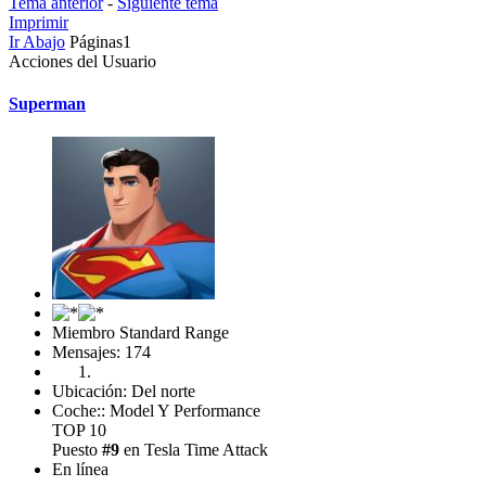
Tema anterior
-
Siguiente tema
Imprimir
Ir Abajo
Páginas
1
Acciones del Usuario
Superman
Miembro Standard Range
Mensajes: 174
Ubicación: Del norte
Coche:: Model Y Performance
TOP 10
Puesto
#9
en Tesla Time Attack
En línea