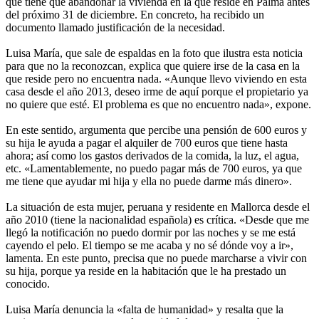
que tiene que abandonar la vivienda en la que reside en Palma antes
del próximo 31 de diciembre. En concreto, ha recibido un
documento llamado justificación de la necesidad.
Luisa María, que sale de espaldas en la foto que ilustra esta noticia
para que no la reconozcan, explica que quiere irse de la casa en la
que reside pero no encuentra nada. «Aunque llevo viviendo en esta
casa desde el año 2013, deseo irme de aquí porque el propietario ya
no quiere que esté. El problema es que no encuentro nada», expone.
En este sentido, argumenta que percibe una pensión de 600 euros y
su hija le ayuda a pagar el alquiler de 700 euros que tiene hasta
ahora; así como los gastos derivados de la comida, la luz, el agua,
etc. «Lamentablemente, no puedo pagar más de 700 euros, ya que
me tiene que ayudar mi hija y ella no puede darme más dinero».
La situación de esta mujer, peruana y residente en Mallorca desde el
año 2010 (tiene la nacionalidad española) es crítica. «Desde que me
llegó la notificación no puedo dormir por las noches y se me está
cayendo el pelo. El tiempo se me acaba y no sé dónde voy a ir»,
lamenta. En este punto, precisa que no puede marcharse a vivir con
su hija, porque ya reside en la habitación que le ha prestado un
conocido.
Luisa María denuncia la «falta de humanidad» y resalta que la