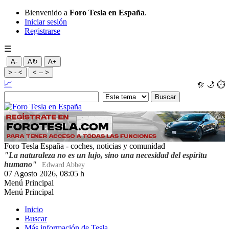
Bienvenido a
Foro Tesla en España
.
Iniciar sesión
Registrarse
☰
A-
A↻
A+
> - <
< -- >
📈
🌞
🌙
⏱️
Foro Tesla España - coches, noticias y comunidad
"La naturaleza no es un lujo, sino una necesidad del espíritu
humano"
Edward Abbey
07 Agosto 2026, 08:05 h
Menú Principal
Menú Principal
Inicio
Buscar
Más información de Tesla