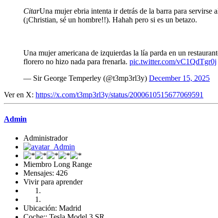
Citar
Una mujer ebria intenta ir detrás de la barra para servirse 
(¡Christian, sé un hombre!!). Hahah pero si es un betazo.
Una mujer americana de izquierdas la lía parda en un restaurante
florero no hizo nada para frenarla.
pic.twitter.com/vC1QdTgr0j
— Sir George Temperley (@t3mp3rl3y)
December 15, 2025
Ver en X:
https://x.com/t3mp3rl3y/status/2000610515677069591
Admin
Administrador
Miembro Long Range
Mensajes: 426
Vivir para aprender
Ubicación: Madrid
Coche:: Tesla Model 3 SR