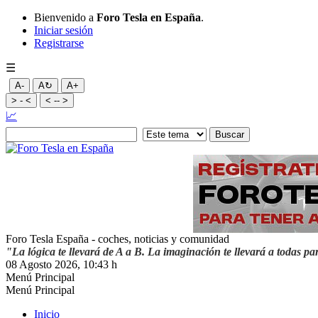
Bienvenido a
Foro Tesla en España
.
Iniciar sesión
Registrarse
☰
A-
A↻
A+
> - <
< -- >
📈
Foro Tesla España - coches, noticias y comunidad
"La lógica te llevará de A a B. La imaginación te llevará a todas pa
08 Agosto 2026, 10:43 h
Menú Principal
Menú Principal
Inicio