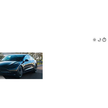
🌞
🌙
⏱️