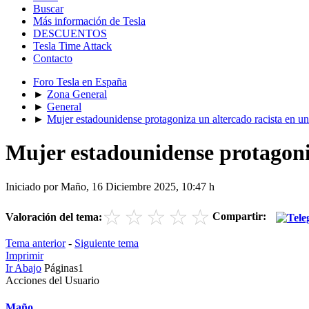
Buscar
Más información de Tesla
DESCUENTOS
Tesla Time Attack
Contacto
Foro Tesla en España
►
Zona General
►
General
►
Mujer estadounidense protagoniza un altercado racista en un 
Mujer estadounidense protagoniz
Iniciado por Maño, 16 Diciembre 2025, 10:47 h
☆
☆
☆
☆
☆
Compartir:
Valoración del tema:
Tema anterior
-
Siguiente tema
Imprimir
Ir Abajo
Páginas
1
Acciones del Usuario
Maño