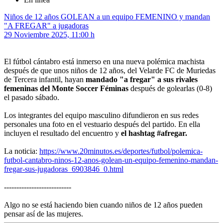
Niños de 12 años GOLEAN a un equipo FEMENINO y mandan
"A FREGAR" a jugadoras
29 Noviembre 2025, 11:00 h
El fútbol cántabro está inmerso en una nueva polémica machista
después de que unos niños de 12 años, del Velarde FC de Muriedas
de Tercera infantil, hayan
mandado "a fregar" a sus rivales
femeninas del Monte Soccer Féminas
después de golearlas (0-8)
el pasado sábado.
Los integrantes del equipo masculino difundieron en sus redes
personales una foto en el vestuario después del partido. En ella
incluyen el resultado del encuentro y
el hashtag #afregar.
La noticia:
https://www.20minutos.es/deportes/futbol/polemica-
futbol-cantabro-ninos-12-anos-golean-un-equipo-femenino-mandan-
fregar-sus-jugadoras_6903846_0.html
---------------------------
Algo no se está haciendo bien cuando niños de 12 años pueden
pensar así de las mujeres.