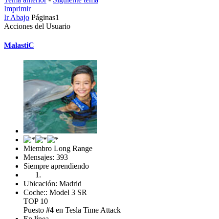
Imprimir
Ir Abajo
Páginas
1
Acciones del Usuario
MalastiC
Miembro Long Range
Mensajes: 393
Siempre aprendiendo
Ubicación: Madrid
Coche:: Model 3 SR
TOP 10
Puesto
#4
en Tesla Time Attack
En línea