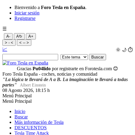
Bienvenido a
Foro Tesla en España
.
Iniciar sesión
Registrarse
☰
A-
A↻
A+
> - <
< -- >
📈
🌞
🌙
⏱️
Gracias
Pu04lido
por registrarte en Forotesla.com
😊
Foro Tesla España - coches, noticias y comunidad
"La lógica te llevará de A a B. La imaginación te llevará a todas
partes"
Albert Einstein
08 Agosto 2026, 18:15 h
Menú Principal
Menú Principal
Inicio
Buscar
Más información de Tesla
DESCUENTOS
Tesla Time Attack