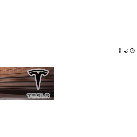
🌞
🌙
⏱️