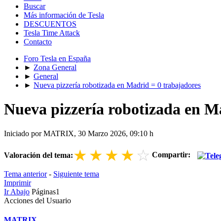
Buscar
Más información de Tesla
DESCUENTOS
Tesla Time Attack
Contacto
Foro Tesla en España
►
Zona General
►
General
►
Nueva pizzería robotizada en Madrid = 0 trabajadores
Nueva pizzería robotizada en M
Iniciado por MATRIX, 30 Marzo 2026, 09:10 h
★
★
★
★
☆
Compartir:
Valoración del tema:
Tema anterior
-
Siguiente tema
Imprimir
Ir Abajo
Páginas
1
Acciones del Usuario
MATRIX