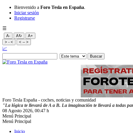
Bienvenido a
Foro Tesla en España
.
Iniciar sesión
Registrarse
☰
A-
A↻
A+
> - <
< -- >
📈
Foro Tesla España - coches, noticias y comunidad
"La lógica te llevará de A a B. La imaginación te llevará a todas pa
08 Agosto 2026, 00:47 h
Menú Principal
Menú Principal
Inicio