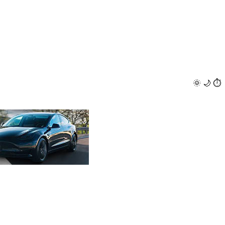
🌞
🌙
⏱️