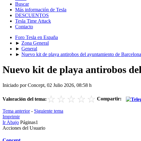
Buscar
Más información de Tesla
DESCUENTOS
Tesla Time Attack
Contacto
Foro Tesla en España
►
Zona General
►
General
►
Nuevo kit de playa antirobos del ayuntamiento de Barcelon
Nuevo kit de playa antirobos d
Iniciado por Concept, 02 Julio 2026, 08:58 h
☆
☆
☆
☆
☆
Compartir:
Valoración del tema:
Tema anterior
-
Siguiente tema
Imprimir
Ir Abajo
Páginas
1
Acciones del Usuario
Concept