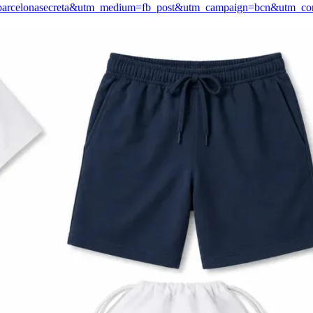
urce=barcelonasecreta&utm_medium=fb_post&utm_campaign=bcn&utm_c