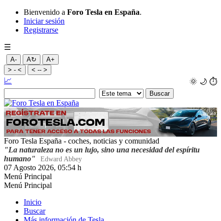
Bienvenido a
Foro Tesla en España
.
Iniciar sesión
Registrarse
☰
A-
A↻
A+
> - <
< -- >
📈
🌞
🌙
⏱️
Foro Tesla España - coches, noticias y comunidad
"La naturaleza no es un lujo, sino una necesidad del espíritu
humano"
Edward Abbey
07 Agosto 2026, 05:54 h
Menú Principal
Menú Principal
Inicio
Buscar
Más información de Tesla