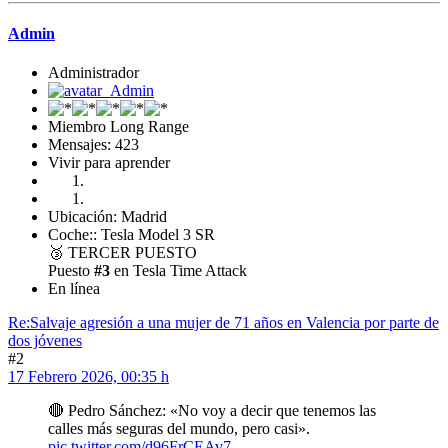
Admin
Administrador
Miembro Long Range
Mensajes: 423
Vivir para aprender
Ubicación: Madrid
Coche:: Tesla Model 3 SR
🥉
TERCER PUESTO
Puesto
#3
en Tesla Time Attack
En línea
Re:Salvaje agresión a una mujer de 71 años en Valencia por parte de
dos jóvenes
#2
17 Febrero 2026, 00:35 h
🔴 Pedro Sánchez: «No voy a decir que tenemos las
calles más seguras del mundo, pero casi».
pic.twitter.com/d96FrCEAv7