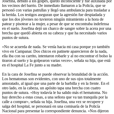
Josefina, debido a los golpes, quedó inconsciente y fue auxiliada por
los vecinos del barrio. De inmediato llamaron a la Policía, que se
personó con varias patrullas y llegó una ambulancia para trasladar a
la herida. Los testigos aseguran que la agresión fue despiadada y
que los dos jóvenes no tuvieron ningún miramiento a la hora de
patear y pisotear a la mujer, a pesar de que se encontraba indefensa
en el suelo. Josefina dejó un charco de sangre sobre la acera por una
brecha que quedó abierta en su cabeza y que ha necesitado varios
puntos de sutura.
«No se acuerda de nada. Se venía hacia mi casa porque yo también
vivo en Campanar. Dos chicos en patinete aparecieron de la nada,
ella iba con su carrito, intentaron robarle y al no encontrar el bolso la
tiraron al suelo y la golpearon varias veces», señala su hija, que está
en el hospital La Fe junto a su madre.
En la cara de Josefina se puede observar la brutalidad de la acción.
Los hematomas son evidentes, con uno de sus ojos totalmente
amoratado, al igual que una parte de la barbilla y en la frente. En el
otro lado, en la cabeza, un apósito tapa una brecha con cuatro
puntos de sutura. «Hoy todavía le ha salido más el hematoma. No
hay derecho a estas cosas, a una señora que va tan tranquila por la
calle a comprar», señala su hija. Josefina, una vez se recupere y
salga del hospital, se personará en una comisaría de la Policía
Nacional para presentar la correspondiente denuncia. «Nos dijeron