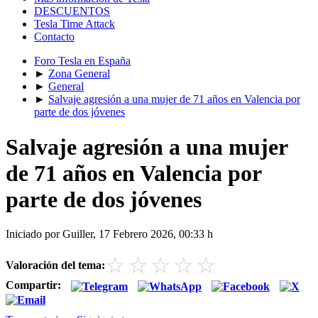
DESCUENTOS
Tesla Time Attack
Contacto
Foro Tesla en España
►
Zona General
►
General
►
Salvaje agresión a una mujer de 71 años en Valencia por
parte de dos jóvenes
Salvaje agresión a una mujer
de 71 años en Valencia por
parte de dos jóvenes
Iniciado por Guiller, 17 Febrero 2026, 00:33 h
☆
☆
☆
☆
☆
Valoración del tema:
Compartir: