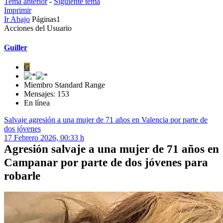
Tema anterior
-
Siguiente tema
Imprimir
Ir Abajo
Páginas
1
Acciones del Usuario
Guiller
G
Miembro Standard Range
Mensajes: 153
En línea
Salvaje agresión a una mujer de 71 años en Valencia por parte de
dos jóvenes
17 Febrero 2026, 00:33 h
Agresión salvaje a una mujer de 71 años en
Campanar por parte de dos jóvenes para
robarle