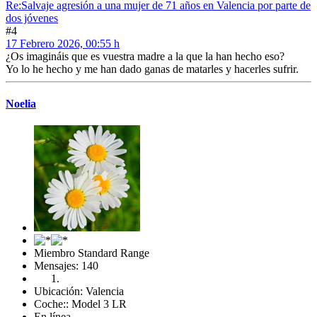
Re:Salvaje agresión a una mujer de 71 años en Valencia por parte de
dos jóvenes
#4
17 Febrero 2026, 00:55 h
¿Os imagináis que es vuestra madre a la que la han hecho eso?
Yo lo he hecho y me han dado ganas de matarles y hacerles sufrir.
Noelia
Miembro Standard Range
Mensajes: 140
Ubicación: Valencia
Coche:: Model 3 LR
En línea