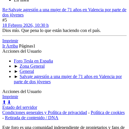
Re:Salvaje agresión a una mujer de 71 años en Valencia por parte de
dos jóvenes
#5
18 Febrero 2026, 10:30 h
Dios mío. Que pena lo que están haciendo con el país.
Imprimir
Ir Arriba
Páginas
1
Acciones del Usuario
Foro Tesla en España
►
Zona General
►
General
►
Salvaje agresión a una mujer de 71 años en Valencia por
parte de dos jóvenes
Acciones del Usuario
Imprimir
⬆
⬇
Estado del servidor
Condiciones generales y Política de privacidad
-
Política de cookies
-
Retirada de contenido / DNA
Este foro es una comunidad independiente de propietarios y fans de