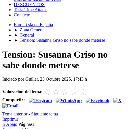
DESCUENTOS
Tesla Time Attack
Contacto
Foro Tesla en España
►
Zona General
►
General
►
Tension: Susanna Griso no sabe donde meterse
Tension: Susanna Griso no
sabe donde meterse
Iniciado por Guiller, 23 Octubre 2025, 17:43 h
☆
☆
☆
☆
☆
Valoración del tema:
Compartir:
Tema anterior
-
Siguiente tema
Imprimir
Ir Abajo
Páginas
1