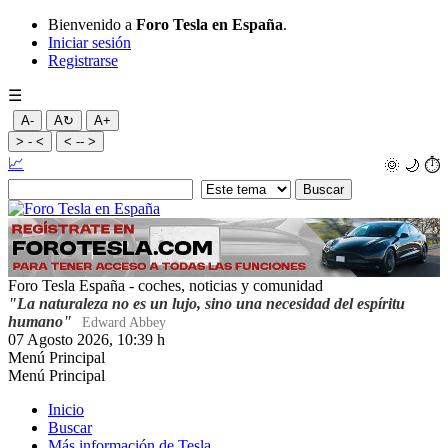
Bienvenido a
Foro Tesla en España
.
Iniciar sesión
Registrarse
☰
A-
A↻
A+
> - <
< -- >
📈
🌞
🌙
⏱️
Foro Tesla España - coches, noticias y comunidad
"La naturaleza no es un lujo, sino una necesidad del espíritu
humano"
Edward Abbey
07 Agosto 2026, 10:39 h
Menú Principal
Menú Principal
Inicio
Buscar
Más información de Tesla