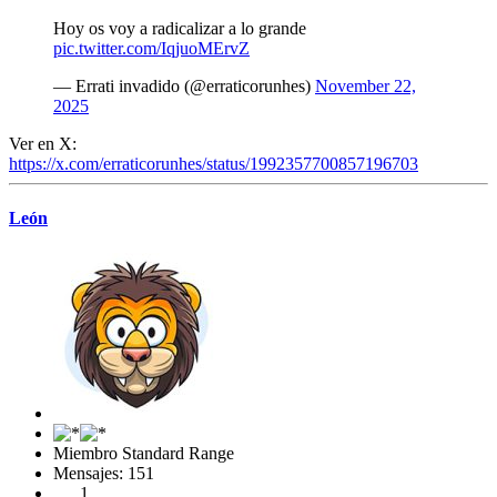
Hoy os voy a radicalizar a lo grande
pic.twitter.com/IqjuoMErvZ
— Errati invadido (@erraticorunhes)
November 22,
2025
Ver en X:
https://x.com/erraticorunhes/status/1992357700857196703
León
Miembro Standard Range
Mensajes: 151