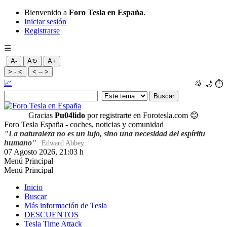
Bienvenido a
Foro Tesla en España
.
Iniciar sesión
Registrarse
☰
A-
A↻
A+
> - <
< -- >
📈
🌞
🌙
⏱️
Gracias
Pu04lido
por registrarte en Forotesla.com
😊
Foro Tesla España - coches, noticias y comunidad
"La naturaleza no es un lujo, sino una necesidad del espíritu
humano"
Edward Abbey
07 Agosto 2026, 21:03 h
Menú Principal
Menú Principal
Inicio
Buscar
Más información de Tesla
DESCUENTOS
Tesla Time Attack