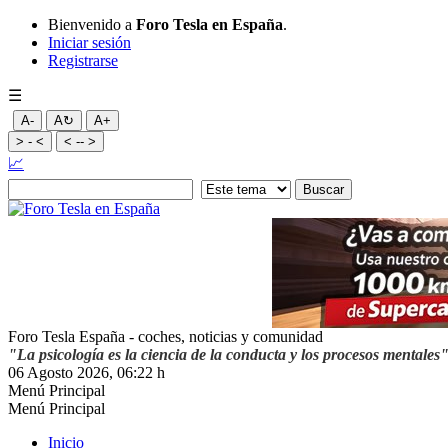
Bienvenido a
Foro Tesla en España
.
Iniciar sesión
Registrarse
☰
A-
A↻
A+
> - <
< -- >
📈
Foro Tesla España - coches, noticias y comunidad
"La psicología es la ciencia de la conducta y los procesos mentales
06 Agosto 2026, 06:22 h
Menú Principal
Menú Principal
Inicio