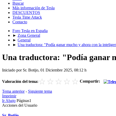
Buscar
Más información de Tesla
DESCUENTOS
Tesla Time Attack
Contacto
Foro Tesla en España
►
Zona General
►
General
►
Una traductora: "Podía ganar mucho y ahora con la inteligenc
Una traductora: "Podía ganar mu
Iniciado por Sr. Botijo, 01 Diciembre 2025, 08:12 h
☆
☆
☆
☆
☆
Compartir:
Valoración del tema:
Tema anterior
-
Siguiente tema
Imprimir
Ir Abajo
Páginas
1
Acciones del Usuario
Sr. Botijo