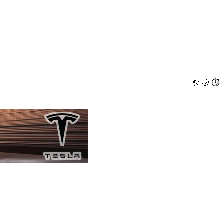
🌞
🌙
⏱️