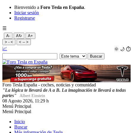
Bienvenido a
Foro Tesla en España
.
Iniciar sesión
Registrarse
☰
A-
A↻
A+
> - <
< -- >
📈
🌞
🌙
⏱️
Foro Tesla España - coches, noticias y comunidad
"La lógica te llevará de A a B. La imaginación te llevará a todas
partes"
Albert Einstein
08 Agosto 2026, 11:29 h
Menú Principal
Menú Principal
Inicio
Buscar
Más información de Tesla