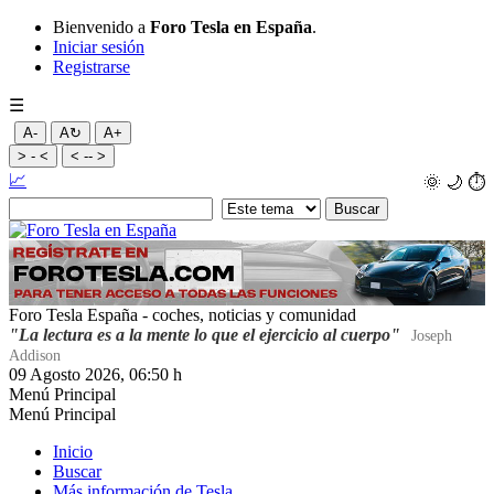
Bienvenido a
Foro Tesla en España
.
Iniciar sesión
Registrarse
☰
A-
A↻
A+
> - <
< -- >
📈
🌞
🌙
⏱️
Foro Tesla España - coches, noticias y comunidad
"La lectura es a la mente lo que el ejercicio al cuerpo"
Joseph
Addison
09 Agosto 2026, 06:50 h
Menú Principal
Menú Principal
Inicio
Buscar
Más información de Tesla