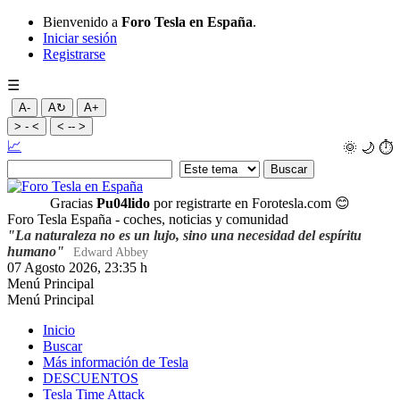
Bienvenido a
Foro Tesla en España
.
Iniciar sesión
Registrarse
☰
A-
A↻
A+
> - <
< -- >
📈
🌞
🌙
⏱️
Gracias
Pu04lido
por registrarte en Forotesla.com
😊
Foro Tesla España - coches, noticias y comunidad
"La naturaleza no es un lujo, sino una necesidad del espíritu
humano"
Edward Abbey
07 Agosto 2026, 23:35 h
Menú Principal
Menú Principal
Inicio
Buscar
Más información de Tesla
DESCUENTOS
Tesla Time Attack