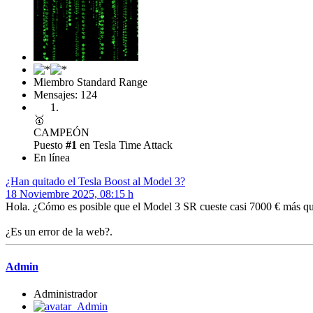
Miembro Standard Range
Mensajes: 124
🥇
CAMPEÓN
Puesto
#1
en Tesla Time Attack
En línea
¿Han quitado el Tesla Boost al Model 3?
18 Noviembre 2025, 08:15 h
Hola. ¿Cómo es posible que el Model 3 SR cueste casi 7000 € más q
¿Es un error de la web?.
Admin
Administrador