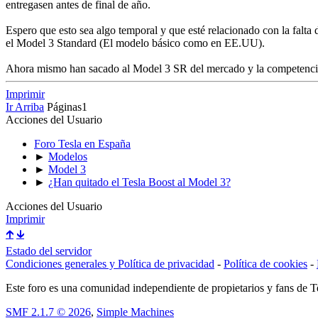
entregasen antes de final de año.
Espero que esto sea algo temporal y que esté relacionado con la fal
el Model 3 Standard (El modelo básico como en EE.UU).
Ahora mismo han sacado al Model 3 SR del mercado y la competencia
Imprimir
Ir Arriba
Páginas
1
Acciones del Usuario
Foro Tesla en España
►
Modelos
►
Model 3
►
¿Han quitado el Tesla Boost al Model 3?
Acciones del Usuario
Imprimir
🡱
🡳
Estado del servidor
Condiciones generales y Política de privacidad
-
Política de cookies
-
Este foro es una comunidad independiente de propietarios y fans de Tes
SMF 2.1.7 © 2026
,
Simple Machines