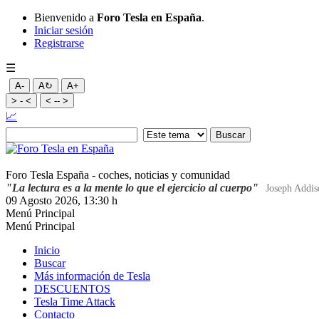
Bienvenido a
Foro Tesla en España
.
Iniciar sesión
Registrarse
☰
A-
A↻
A+
> - <
< -- >
📈
Foro Tesla España - coches, noticias y comunidad
"La lectura es a la mente lo que el ejercicio al cuerpo"
Joseph Addis
09 Agosto 2026, 13:30 h
Menú Principal
Menú Principal
Inicio
Buscar
Más información de Tesla
DESCUENTOS
Tesla Time Attack
Contacto