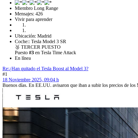
Miembro Long Range
Mensajes: 426
Vivir para aprender
Ubicación: Madrid
Coche:: Tesla Model 3 SR
🥉
TERCER PUESTO
Puesto
#3
en Tesla Time Attack
En línea
Re:¿Han quitado el Tesla Boost al Model 3?
#1
18 Noviembre 2025, 09:04 h
Buenos días. En EE.UU. avisaron que iban a subir los precios de los