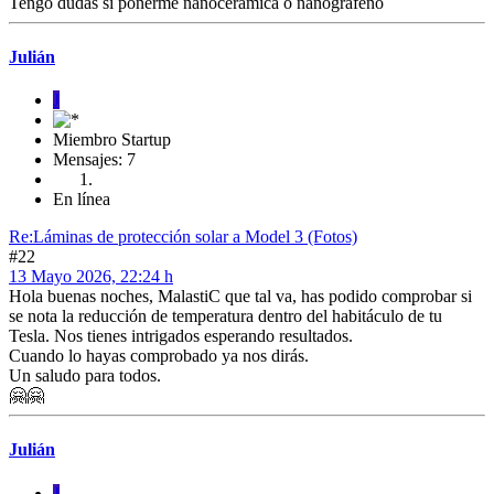
Tengo dudas si ponerme nanoceramica o nanografeno
Julián
J
Miembro Startup
Mensajes: 7
En línea
Re:Láminas de protección solar a Model 3 (Fotos)
#22
13 Mayo 2026, 22:24 h
Hola buenas noches, MalastiC que tal va, has podido comprobar si
se nota la reducción de temperatura dentro del habitáculo de tu
Tesla. Nos tienes intrigados esperando resultados.
Cuando lo hayas comprobado ya nos dirás.
Un saludo para todos.
🤗🤗
Julián
J