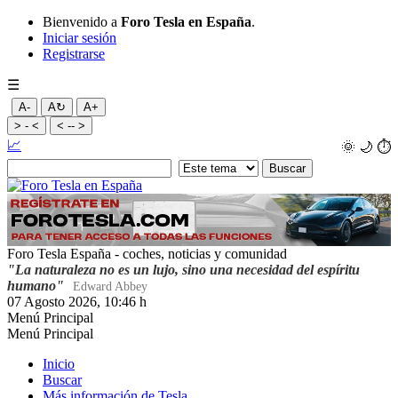
Bienvenido a
Foro Tesla en España
.
Iniciar sesión
Registrarse
☰
A-
A↻
A+
> - <
< -- >
📈
🌞
🌙
⏱️
Foro Tesla España - coches, noticias y comunidad
"La naturaleza no es un lujo, sino una necesidad del espíritu
humano"
Edward Abbey
07 Agosto 2026, 10:46 h
Menú Principal
Menú Principal
Inicio
Buscar
Más información de Tesla