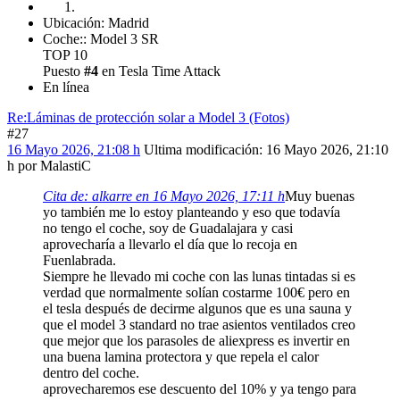
Ubicación: Madrid
Coche:: Model 3 SR
TOP 10
Puesto
#4
en Tesla Time Attack
En línea
Re:Láminas de protección solar a Model 3 (Fotos)
#27
16 Mayo 2026, 21:08 h
Ultima modificación
: 16 Mayo 2026, 21:10
h por MalastiC
Cita de: alkarre en 16 Mayo 2026, 17:11 h
Muy buenas
yo también me lo estoy planteando y eso que todavía
no tengo el coche, soy de Guadalajara y casi
aprovecharía a llevarlo el día que lo recoja en
Fuenlabrada.
Siempre he llevado mi coche con las lunas tintadas si es
verdad que normalmente solían costarme 100€ pero en
el tesla después de decirme algunos que es una sauna y
que el model 3 standard no trae asientos ventilados creo
que mejor que los parasoles de aliexpress es invertir en
una buena lamina protectora y que repela el calor
dentro del coche.
aprovecharemos ese descuento del 10% y ya tengo para