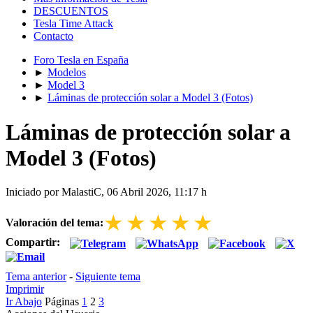
DESCUENTOS
Tesla Time Attack
Contacto
Foro Tesla en España
►
Modelos
►
Model 3
►
Láminas de protección solar a Model 3 (Fotos)
Láminas de protección solar a
Model 3 (Fotos)
Iniciado por MalastiC, 06 Abril 2026, 11:17 h
★
★
★
★
★
Valoración del tema:
Compartir:
Tema anterior
-
Siguiente tema
Imprimir
Ir Abajo
Páginas
1
2
3