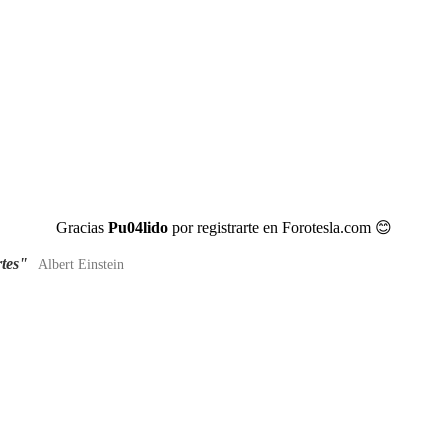
Gracias
Pu04lido
por registrarte en Forotesla.com
😊
rtes"
Albert Einstein