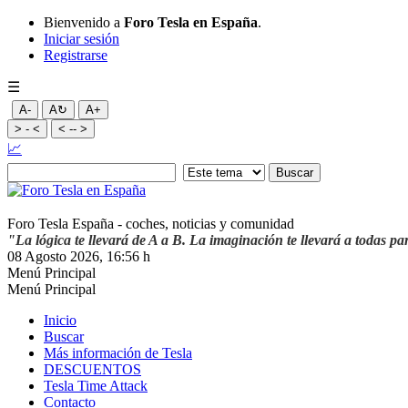
Bienvenido a
Foro Tesla en España
.
Iniciar sesión
Registrarse
☰
A-
A↻
A+
> - <
< -- >
📈
Foro Tesla España - coches, noticias y comunidad
"La lógica te llevará de A a B. La imaginación te llevará a todas pa
08 Agosto 2026, 16:56 h
Menú Principal
Menú Principal
Inicio
Buscar
Más información de Tesla
DESCUENTOS
Tesla Time Attack
Contacto