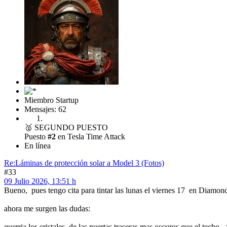
Miembro Startup
Mensajes: 62
🥈
SEGUNDO PUESTO
Puesto
#2
en Tesla Time Attack
En línea
Re:Láminas de protección solar a Model 3 (Fotos)
#33
09 Julio 2026, 13:51 h
Bueno, pues tengo cita para tintar las lunas el viernes 17 en Diamon
ahora me surgen las dudas:
querria los cristales de las puertas traseras mas oscuros que el tech