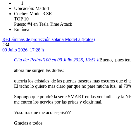
Ubicación: Madrid
Coche:: Model 3 SR
TOP 10
Puesto
#4
en Tesla Time Attack
En línea
Re:Láminas de protección solar a Model 3 (Fotos)
#34
09 Julio 2026, 17:28 h
Cita de: Pedrod100 en 09 Julio 2026, 13:51 h
Bueno, pues teng
ahora me surgen las dudas:
querria los cristales de las puertas traseras mas oscuros que e
El techo lo quiero mas claro par que no pare mucha luz, al 70
Supongo que pondré la serie SMART en las ventanillas y la NEX
me entren los nervios por las prisas y elegir mal.
Vosotros que me aconsejais???
Gracias a todos.