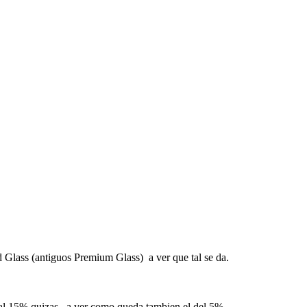
d Glass (antiguos Premium Glass) a ver que tal se da.
o, al 15% quizas, a ver como queda tambien el del 5%