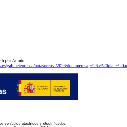
9 h por Admin
es-es/gabineteprensa/notasprensa/2026/documents/q%26a%20plan%20a