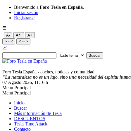
Bienvenido a
Foro Tesla en España
.
Iniciar sesión
Registrarse
☰
A-
A↻
A+
> - <
< -- >
📈
Foro Tesla España - coches, noticias y comunidad
"La naturaleza no es un lujo, sino una necesidad del espíritu hum
07 Agosto 2026, 11:16 h
Menú Principal
Menú Principal
Inicio
Buscar
Más información de Tesla
DESCUENTOS
Tesla Time Attack
Contacto