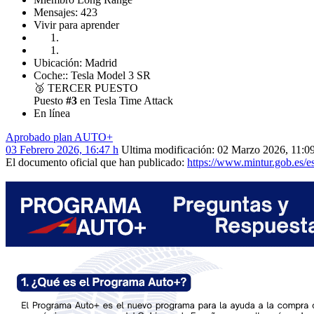
Mensajes: 423
Vivir para aprender
Ubicación: Madrid
Coche:: Tesla Model 3 SR
🥉
TERCER PUESTO
Puesto
#3
en Tesla Time Attack
En línea
Aprobado plan AUTO+
03 Febrero 2026, 16:47 h
Ultima modificación
: 02 Marzo 2026, 11:0
El documento oficial que han publicado:
https://www.mintur.gob.es/