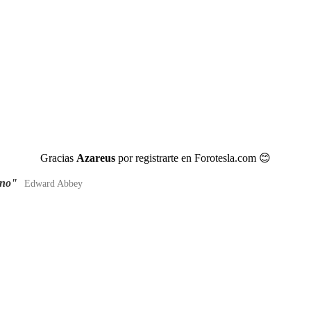
Gracias
Azareus
por registrarte en Forotesla.com
😊
ano"
Edward Abbey