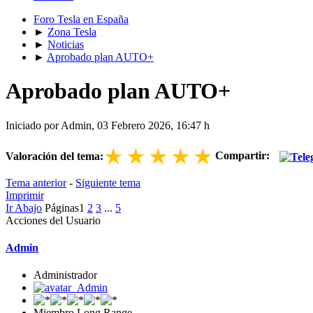
Foro Tesla en España
►
Zona Tesla
►
Noticias
►
Aprobado plan AUTO+
Aprobado plan AUTO+
Iniciado por Admin, 03 Febrero 2026, 16:47 h
★
★
★
★
★
Compartir:
Valoración del tema:
Tema anterior
-
Siguiente tema
Imprimir
Ir Abajo
Páginas
1
2
3
...
5
Acciones del Usuario
Admin
Administrador
Miembro Long Range