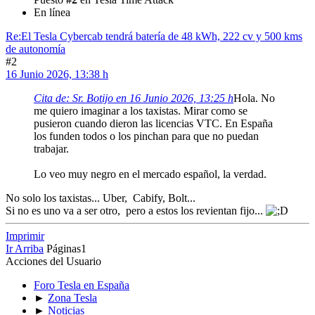
En línea
Re:El Tesla Cybercab tendrá batería de 48 kWh, 222 cv y 500 kms
de autonomía
#2
16 Junio 2026, 13:38 h
Cita de: Sr. Botijo en 16 Junio 2026, 13:25 h
Hola. No
me quiero imaginar a los taxistas. Mirar como se
pusieron cuando dieron las licencias VTC. En España
los funden todos o los pinchan para que no puedan
trabajar.
Lo veo muy negro en el mercado español, la verdad.
No solo los taxistas... Uber, Cabify, Bolt...
Si no es uno va a ser otro, pero a estos los revientan fijo...
Imprimir
Ir Arriba
Páginas
1
Acciones del Usuario
Foro Tesla en España
►
Zona Tesla
►
Noticias