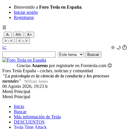
Bienvenido a
Foro Tesla en España
.
Iniciar sesión
Registrarse
☰
A-
A↻
A+
> - <
< -- >
📈
🌞
🌙
⏱️
Gracias
Azareus
por registrarte en Forotesla.com
😊
Foro Tesla España - coches, noticias y comunidad
"La psicología es la ciencia de la conducta y los procesos
mentales"
William James
06 Agosto 2026, 19:23 h
Menú Principal
Menú Principal
Inicio
Buscar
Más información de Tesla
DESCUENTOS
Tesla Time Attack