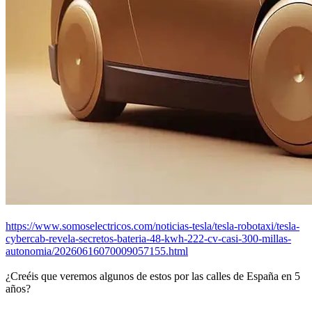
https://www.somoselectricos.com/noticias-tesla/tesla-robotaxi/tesla-
cybercab-revela-secretos-bateria-48-kwh-222-cv-casi-300-millas-
autonomia/20260616070009057155.html
¿Creéis que veremos algunos de estos por las calles de España en 5
años?