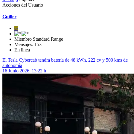
Acciones del Usuario
Guiller
G
Miembro Standard Range
Mensajes: 153
En línea
El Tesla Cybercab tendrá batería de 48 kWh, 222 cv y 500 kms de
autonomía
16 Junio 2026, 13:22 h