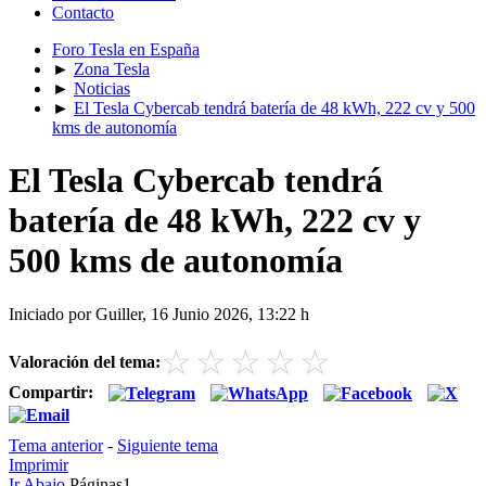
Contacto
Foro Tesla en España
►
Zona Tesla
►
Noticias
►
El Tesla Cybercab tendrá batería de 48 kWh, 222 cv y 500
kms de autonomía
El Tesla Cybercab tendrá
batería de 48 kWh, 222 cv y
500 kms de autonomía
Iniciado por Guiller, 16 Junio 2026, 13:22 h
☆
☆
☆
☆
☆
Valoración del tema:
Compartir:
Tema anterior
-
Siguiente tema
Imprimir
Ir Abajo
Páginas
1