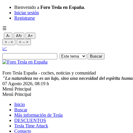
Bienvenido a
Foro Tesla en España
.
Iniciar sesión
Registrarse
☰
A-
A↻
A+
> - <
< -- >
📈
Foro Tesla España - coches, noticias y comunidad
"La naturaleza no es un lujo, sino una necesidad del espíritu hum
07 Agosto 2026, 08:19 h
Menú Principal
Menú Principal
Inicio
Buscar
Más información de Tesla
DESCUENTOS
Tesla Time Attack
Contacto