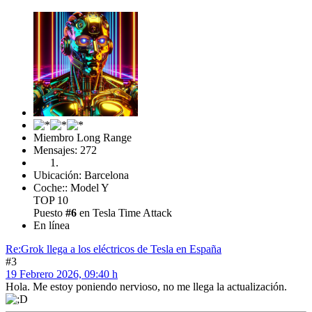
Miembro Long Range
Mensajes: 272
Ubicación: Barcelona
Coche:: Model Y
TOP 10
Puesto
#6
en Tesla Time Attack
En línea
Re:Grok llega a los eléctricos de Tesla en España
#3
19 Febrero 2026, 09:40 h
Hola. Me estoy poniendo nervioso, no me llega la actualización.