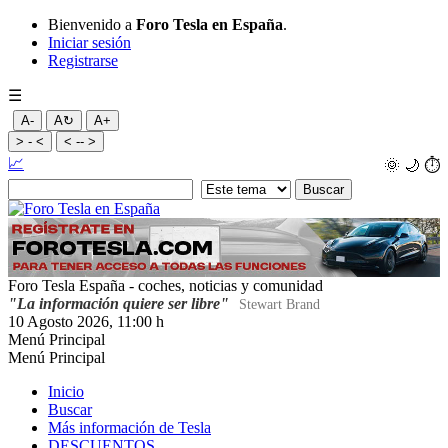
Bienvenido a
Foro Tesla en España
.
Iniciar sesión
Registrarse
☰
A-
A↻
A+
> - <
< -- >
📈
🌞
🌙
⏱️
Foro Tesla España - coches, noticias y comunidad
"La información quiere ser libre"
Stewart Brand
10 Agosto 2026, 11:00 h
Menú Principal
Menú Principal
Inicio
Buscar
Más información de Tesla
DESCUENTOS