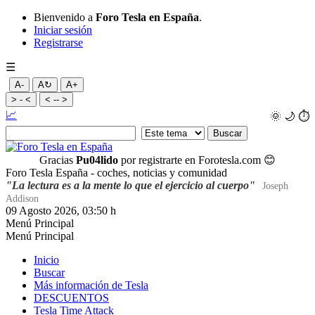
Bienvenido a
Foro Tesla en España
.
Iniciar sesión
Registrarse
☰
A-
A↻
A+
> - <
< -- >
📈
🌞
🌙
⏱️
Gracias
Pu04lido
por registrarte en Forotesla.com
😊
Foro Tesla España - coches, noticias y comunidad
"La lectura es a la mente lo que el ejercicio al cuerpo"
Joseph
Addison
09 Agosto 2026, 03:50 h
Menú Principal
Menú Principal
Inicio
Buscar
Más información de Tesla
DESCUENTOS
Tesla Time Attack