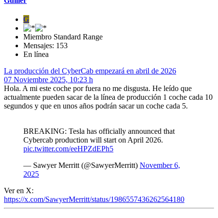
Guiller
G
Miembro Standard Range
Mensajes: 153
En línea
La producción del CyberCab empezará en abril de 2026
07 Noviembre 2025, 10:23 h
Hola. A mi este coche por fuera no me disgusta. He leído que
actualmente pueden sacar de la línea de producción 1 coche cada 10
segundos y que en unos años podrán sacar un coche cada 5.
BREAKING: Tesla has officially announced that
Cybercab production will start on April 2026.
pic.twitter.com/eeHPZdEPh5
— Sawyer Merritt (@SawyerMerritt)
November 6,
2025
Ver en X:
https://x.com/SawyerMerritt/status/1986557436262564180