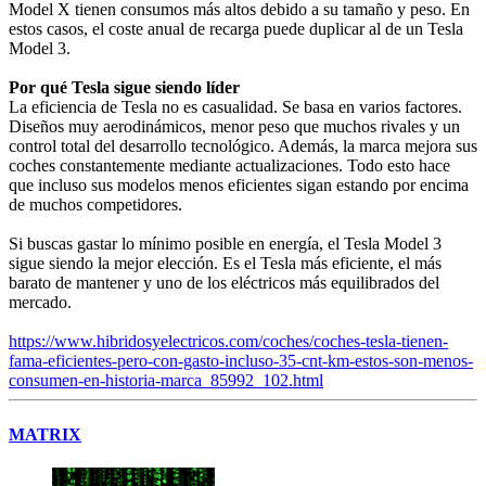
Model X tienen consumos más altos debido a su tamaño y peso. En
estos casos, el coste anual de recarga puede duplicar al de un Tesla
Model 3.
Por qué Tesla sigue siendo líder
La eficiencia de Tesla no es casualidad. Se basa en varios factores.
Diseños muy aerodinámicos, menor peso que muchos rivales y un
control total del desarrollo tecnológico. Además, la marca mejora sus
coches constantemente mediante actualizaciones. Todo esto hace
que incluso sus modelos menos eficientes sigan estando por encima
de muchos competidores.
Si buscas gastar lo mínimo posible en energía, el Tesla Model 3
sigue siendo la mejor elección. Es el Tesla más eficiente, el más
barato de mantener y uno de los eléctricos más equilibrados del
mercado.
https://www.hibridosyelectricos.com/coches/coches-tesla-tienen-
fama-eficientes-pero-con-gasto-incluso-35-cnt-km-estos-son-menos-
consumen-en-historia-marca_85992_102.html
MATRIX