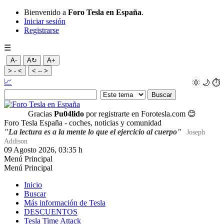
Bienvenido a
Foro Tesla en España
.
Iniciar sesión
Registrarse
☰
A-
A↻
A+
> - <
< -- >
📈
🌞
🌙
⏱️
Gracias
Pu04lido
por registrarte en Forotesla.com
😊
Foro Tesla España - coches, noticias y comunidad
"La lectura es a la mente lo que el ejercicio al cuerpo"
Joseph
Addison
09 Agosto 2026, 03:35 h
Menú Principal
Menú Principal
Inicio
Buscar
Más información de Tesla
DESCUENTOS
Tesla Time Attack