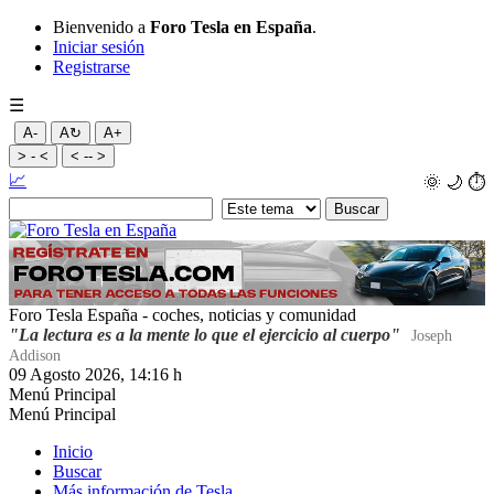
Bienvenido a
Foro Tesla en España
.
Iniciar sesión
Registrarse
☰
A-
A↻
A+
> - <
< -- >
📈
🌞
🌙
⏱️
Foro Tesla España - coches, noticias y comunidad
"La lectura es a la mente lo que el ejercicio al cuerpo"
Joseph
Addison
09 Agosto 2026, 14:16 h
Menú Principal
Menú Principal
Inicio
Buscar
Más información de Tesla