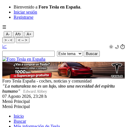
Bienvenido a
Foro Tesla en España
.
Iniciar sesión
Registrarse
☰
A-
A↻
A+
> - <
< -- >
📈
🌞
🌙
⏱️
Foro Tesla España - coches, noticias y comunidad
"La naturaleza no es un lujo, sino una necesidad del espíritu
humano"
Edward Abbey
07 Agosto 2026, 23:28 h
Menú Principal
Menú Principal
Inicio
Buscar
Más información de Tesla