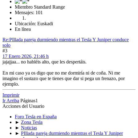
Miembro Standard Range
Mensajes: 101
Ubicación: Euskadi
En línea
Re:PIllada pareja durmiendo mientras el Tesla Y Juniper conduce
solo
#3
17 Enero 2026, 21:46 h
jajajjaa... no habléis alto, que les despertáis.
En mi caso ya os digo que no me dormiría ni de coña. Ni me
imagino el sustazo que te tienes que dar si pega un frenazo, por
ejemplo.
Imprimir
Ir Arriba
Páginas
1
Acciones del Usuario
Foro Tesla en España
►
Zona Tesla
►
Noticias
►
PIllada pareja durmiendo mientras el Tesla Y Juniper