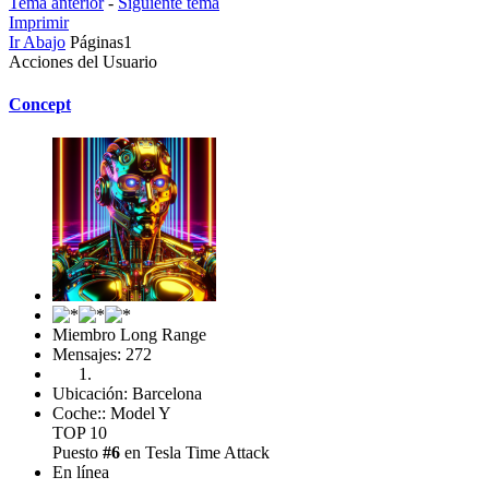
Tema anterior
-
Siguiente tema
Imprimir
Ir Abajo
Páginas
1
Acciones del Usuario
Concept
Miembro Long Range
Mensajes: 272
Ubicación: Barcelona
Coche:: Model Y
TOP 10
Puesto
#6
en Tesla Time Attack
En línea